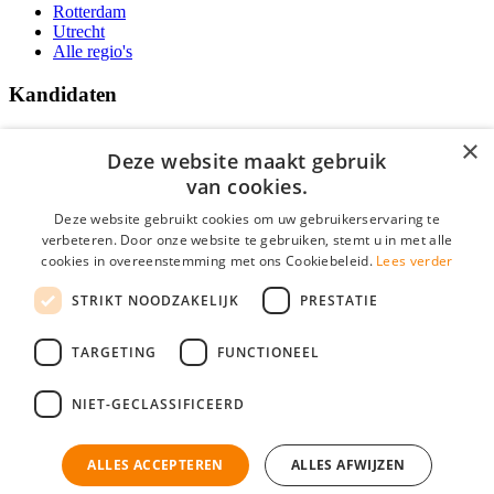
Rotterdam
Utrecht
Alle regio's
Kandidaten
Traineeships
×
Vacatures
Deze website maakt gebruik
F.A.Q.
van cookies.
Over Vacatures Overheid Online
YoungCapital IOS App
Deze website gebruikt cookies om uw gebruikerservaring te
YoungCapital Android App
verbeteren. Door onze website te gebruiken, stemt u in met alle
cookies in overeenstemming met ons Cookiebeleid.
Lees verder
Werkgevers
STRIKT NOODZAKELIJK
PRESTATIE
Hoofdkantoor Hoofddorp
TARGETING
FUNCTIONEEL
Social
NIET-GECLASSIFICEERD
ALLES ACCEPTEREN
ALLES AFWIJZEN
Mogen wij cookies plaatsen? Check hier ons
cookiestatement
Vacatures Overheid is onderdeel van YoungCapital • © 2026 • KvK nr: