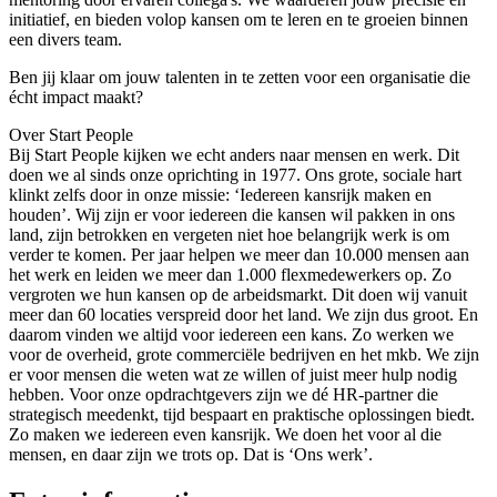
initiatief, en bieden volop kansen om te leren en te groeien binnen
een divers team.
Ben jij klaar om jouw talenten in te zetten voor een organisatie die
écht impact maakt?
Over Start People
Bij Start People kijken we echt anders naar mensen en werk. Dit
doen we al sinds onze oprichting in 1977. Ons grote, sociale hart
klinkt zelfs door in onze missie: ‘Iedereen kansrijk maken en
houden’. Wij zijn er voor iedereen die kansen wil pakken in ons
land, zijn betrokken en vergeten niet hoe belangrijk werk is om
verder te komen. Per jaar helpen we meer dan 10.000 mensen aan
het werk en leiden we meer dan 1.000 flexmedewerkers op. Zo
vergroten we hun kansen op de arbeidsmarkt. Dit doen wij vanuit
meer dan 60 locaties verspreid door het land. We zijn dus groot. En
daarom vinden we altijd voor iedereen een kans. Zo werken we
voor de overheid, grote commerciële bedrijven en het mkb. We zijn
er voor mensen die weten wat ze willen of juist meer hulp nodig
hebben. Voor onze opdrachtgevers zijn we dé HR-partner die
strategisch meedenkt, tijd bespaart en praktische oplossingen biedt.
Zo maken we iedereen even kansrijk. We doen het voor al die
mensen, en daar zijn we trots op. Dat is ‘Ons werk’.