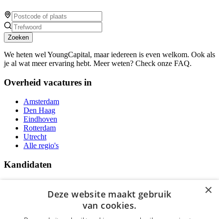
Zoeken
We heten wel YoungCapital, maar iedereen is even welkom. Ook als
je al wat meer ervaring hebt. Meer weten? Check onze FAQ.
Overheid vacatures in
Amsterdam
Den Haag
Eindhoven
Rotterdam
Utrecht
Alle regio's
Kandidaten
Traineeships
×
Vacatures
Deze website maakt gebruik
F.A.Q.
van cookies.
Over Vacatures Overheid Online
YoungCapital IOS App