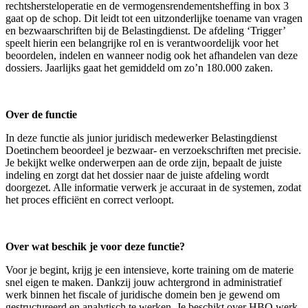
rechtshersteloperatie en de vermogensrendementsheffing in box 3
gaat op de schop. Dit leidt tot een uitzonderlijke toename van vragen
en bezwaarschriften bij de Belastingdienst. De afdeling ‘Trigger’
speelt hierin een belangrijke rol en is verantwoordelijk voor het
beoordelen, indelen en wanneer nodig ook het afhandelen van deze
dossiers. Jaarlijks gaat het gemiddeld om zo’n 180.000 zaken.
Over de functie
In deze functie als junior juridisch medewerker Belastingdienst
Doetinchem beoordeel je bezwaar- en verzoekschriften met precisie.
Je bekijkt welke onderwerpen aan de orde zijn, bepaalt de juiste
indeling en zorgt dat het dossier naar de juiste afdeling wordt
doorgezet. Alle informatie verwerk je accuraat in de systemen, zodat
het proces efficiënt en correct verloopt.
Over wat beschik je voor deze functie?
Voor je begint, krijg je een intensieve, korte training om de materie
snel eigen te maken. Dankzij jouw achtergrond in administratief
werk binnen het fiscale of juridische domein ben je gewend om
gestructureerd en analytisch te werken. Je beschikt over HBO werk-