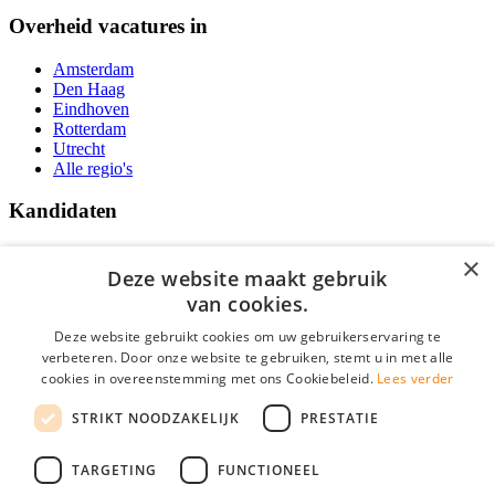
Overheid vacatures in
Amsterdam
Den Haag
Eindhoven
Rotterdam
Utrecht
Alle regio's
Kandidaten
Traineeships
×
Vacatures
Deze website maakt gebruik
F.A.Q.
van cookies.
Over Vacatures Overheid Online
YoungCapital IOS App
Deze website gebruikt cookies om uw gebruikerservaring te
YoungCapital Android App
verbeteren. Door onze website te gebruiken, stemt u in met alle
cookies in overeenstemming met ons Cookiebeleid.
Lees verder
Werkgevers
STRIKT NOODZAKELIJK
PRESTATIE
Hoofdkantoor Hoofddorp
TARGETING
FUNCTIONEEL
Social