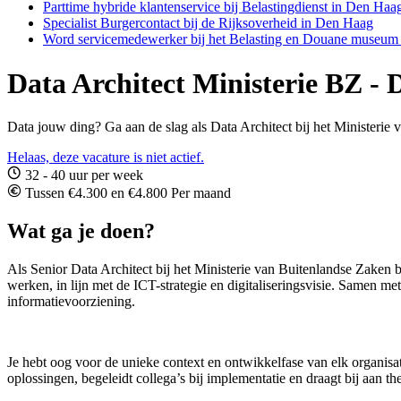
Parttime hybride klantenservice bij Belastingdienst in Den Haa
Specialist Burgercontact bij de Rijksoverheid in Den Haag
Word servicemedewerker bij het Belasting en Douane museum 
Data Architect Ministerie BZ - 
Data jouw ding? Ga aan de slag als Data Architect bij het Ministerie
Helaas, deze vacature is niet actief.
32 - 40 uur per week
Tussen €4.300 en €4.800 Per maand
Wat ga je doen?
Als Senior Data Architect bij het Ministerie van Buitenlandse Zaken 
werken, in lijn met de ICT-strategie en digitaliseringsvisie. Samen me
informatievoorziening.
Je hebt oog voor de unieke context en ontwikkelfase van elk organisa
oplossingen, begeleidt collega’s bij implementatie en draagt bij aan th