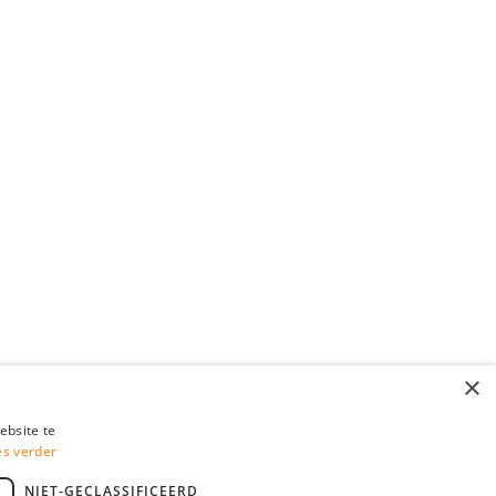
×
ebsite te
es verder
NIET-GECLASSIFICEERD