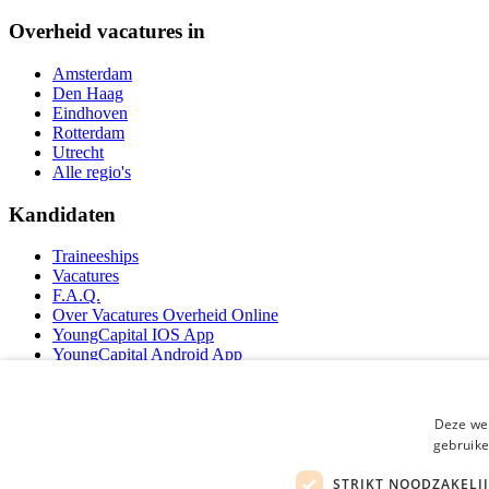
Overheid vacatures in
Amsterdam
Den Haag
Eindhoven
Rotterdam
Utrecht
Alle regio's
Kandidaten
Traineeships
Vacatures
F.A.Q.
Over Vacatures Overheid Online
YoungCapital IOS App
YoungCapital Android App
Werkgevers
Deze web
Hoofdkantoor Hoofddorp
gebruike
Social
STRIKT NOODZAKELI