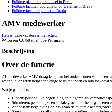
Fulltime planner operationeel in Breda
Fulltime facilitair coördinator bij Defensie in Breda
Fulltime facilitair planner in Breda
AMV medewerker
Helaas, deze vacature is niet actief.
Tussen €3.468 en €4.809 Per maand
Beschrijving
Over de functie
Als medewerker AMV draag je bij aan het ondersteunen van alleensta
waarin je jongeren helpt een veilige basis te vinden en hun toekomst v
Wat je gaat doen:
Bieden: persoonlijke begeleiding en fungeren als vertrouwensp
Stimuleren: persoonlijke en sociale groei door het organiseren e
Aanpassen: begeleiding op basis van de culturele achtergrond e
Samenwerken: met collega’s en externe partijen zoals scholen e