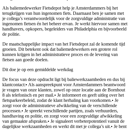
Als baliemedewerker Fietsdepot help je Amsterdammers bij het
terugkrijgen van hun ingenomen fiets. Daarnaast ben je samen met
je collega’s verantwoordelijk voor de zorgvuldige administratie van
ingenomen fietsen én het beheer ervan. Je werkt hiervoor samen met
handhavers, opkopers, begeleiders van Philadelphia en bijvoorbeeld
de politie.
De maatschappelijke impact van het Fietsdepot zal de komende tijd
groeien. Dit betekent ook dat baliemedewerkers een grotere rol
kunnen krijgen in het administratieve proces en de levering van
fietsen aan goede doelen.
Dit doe je op een gemiddelde werkdag
De focus van deze opdracht ligt bij baliewerkzaamheden en dus bij
klantcontact:• Als aanspreekpunt voor Amsterdammers beantwoord
je vragen van onze klanten, zowel op onze locatie aan de Bornhout
8 als telefonisch en per mail.• Je informeert en geeft uitleg over het
fietsparkeerbeleid, zodat de klant herhaling kan voorkomen.• Je
zorgt voor de administratieve afwikkeling van de verschillende
processen.• Je spreekt verschillende partijen, zoals verhuurders,
handhaving en politie, en zorgt voor een zorgvuldige afwikkeling
van gemaakte afspraken.• Je signaleert verbeterpotentieel vanuit de
dagelijkse werkzaamheden en werkt dit met je collega’s uit.• Je bent