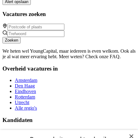
Alert opslaan
Vacatures zoeken
Zoeken
We heten wel YoungCapital, maar iedereen is even welkom. Ook als
je al wat meer ervaring hebt. Meer weten? Check onze FAQ.
Overheid vacatures in
Amsterdam
Den Haag
Eindhoven
Rotterdam
Utrecht
Alle regio's
Kandidaten
Traineeships
×
Vacatures