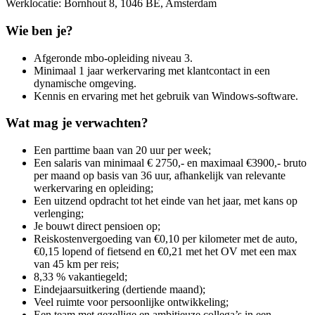
Werklocatie: Bornhout 8, 1046 BE, Amsterdam
Wie ben je?
Afgeronde mbo-opleiding niveau 3.
Minimaal 1 jaar werkervaring met klantcontact in een
dynamische omgeving.
Kennis en ervaring met het gebruik van Windows-software.
Wat mag je verwachten?
Een parttime baan van 20 uur per week;
Een salaris van minimaal € 2750,- en maximaal €3900,- bruto
per maand op basis van 36 uur, afhankelijk van relevante
werkervaring en opleiding;
Een uitzend opdracht tot het einde van het jaar, met kans op
verlenging;
Je bouwt direct pensioen op;
Reiskostenvergoeding van €0,10 per kilometer met de auto,
€0,15 lopend of fietsend en €0,21 met het OV met een max
van 45 km per reis;
8,33 % vakantiegeld;
Eindejaarsuitkering (dertiende maand);
Veel ruimte voor persoonlijke ontwikkeling;
Een team met gezellige en ambitieuze collega’s in een