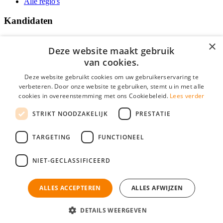
Alle regio's
Kandidaten
Traineeships
×
Vacatures
Deze website maakt gebruik
F.A.Q.
van cookies.
Over Vacatures Overheid Online
YoungCapital IOS App
Deze website gebruikt cookies om uw gebruikerservaring te
YoungCapital Android App
verbeteren. Door onze website te gebruiken, stemt u in met alle
cookies in overeenstemming met ons Cookiebeleid.
Lees verder
Werkgevers
STRIKT NOODZAKELIJK
PRESTATIE
Hoofdkantoor Hoofddorp
TARGETING
FUNCTIONEEL
Social
NIET-GECLASSIFICEERD
ALLES ACCEPTEREN
ALLES AFWIJZEN
Mogen wij cookies plaatsen? Check hier ons
cookiestatement
Vacatures Overheid is onderdeel van YoungCapital • © 2026 • KvK nr:
34199416 •
Algemene voorwaarden
•
Privacy
Contact
•
YoungCapital score
DETAILS WEERGEVEN
Ok
4.3 - 3366 reviews