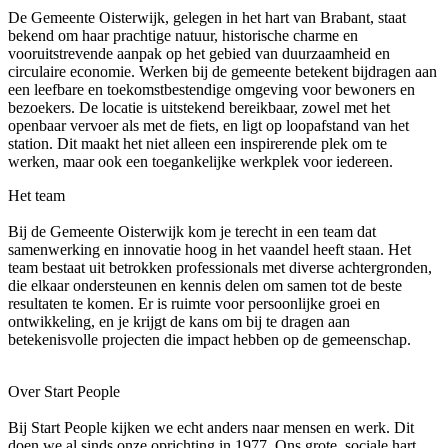
De Gemeente Oisterwijk, gelegen in het hart van Brabant, staat
bekend om haar prachtige natuur, historische charme en
vooruitstrevende aanpak op het gebied van duurzaamheid en
circulaire economie. Werken bij de gemeente betekent bijdragen aan
een leefbare en toekomstbestendige omgeving voor bewoners en
bezoekers. De locatie is uitstekend bereikbaar, zowel met het
openbaar vervoer als met de fiets, en ligt op loopafstand van het
station. Dit maakt het niet alleen een inspirerende plek om te
werken, maar ook een toegankelijke werkplek voor iedereen.
Het team
Bij de Gemeente Oisterwijk kom je terecht in een team dat
samenwerking en innovatie hoog in het vaandel heeft staan. Het
team bestaat uit betrokken professionals met diverse achtergronden,
die elkaar ondersteunen en kennis delen om samen tot de beste
resultaten te komen. Er is ruimte voor persoonlijke groei en
ontwikkeling, en je krijgt de kans om bij te dragen aan
betekenisvolle projecten die impact hebben op de gemeenschap.
Over Start People
Bij Start People kijken we echt anders naar mensen en werk. Dit
doen we al sinds onze oprichting in 1977. Ons grote, sociale hart