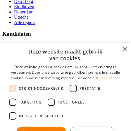
Den Haag
Eindhoven
Rotterdam
Utrecht
Alle regio's
Kandidaten
Traineeships
×
Vacatures
Deze website maakt gebruik
F.A.Q.
van cookies.
Over Vacatures Overheid Online
YoungCapital IOS App
Deze website gebruikt cookies om uw gebruikerservaring te
YoungCapital Android App
verbeteren. Door onze website te gebruiken, stemt u in met alle
cookies in overeenstemming met ons Cookiebeleid.
Lees verder
Werkgevers
STRIKT NOODZAKELIJK
PRESTATIE
Hoofdkantoor Hoofddorp
TARGETING
FUNCTIONEEL
Social
NIET-GECLASSIFICEERD