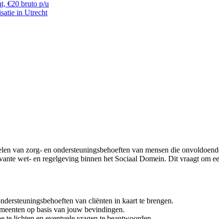
t, €20 bruto p/u
satie in Utrecht
oordelen van zorg- en ondersteuningsbehoeften van mensen die onvoldoe
evante wet- en regelgeving binnen het Sociaal Domein. Dit vraagt om e
dersteuningsbehoeften van cliënten in kaart te brengen.
meenten op basis van jouw bevindingen.
te lichten en eventuele vragen te beantwoorden.