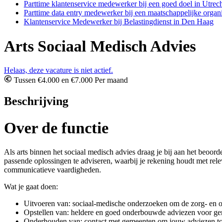
Parttime klantenservice medewerker bij een goed doel in Utrech
Parttime data entry medewerker bij een maatschappelijke organi
Klantenservice Medewerker bij Belastingdienst in Den Haag
Arts Sociaal Medisch Advies
Helaas, deze vacature is niet actief.
Tussen €4.000 en €7.000 Per maand
Beschrijving
Over de functie
Als arts binnen het sociaal medisch advies draag je bij aan het be
passende oplossingen te adviseren, waarbij je rekening houdt met rel
communicatieve vaardigheden.
Wat je gaat doen:
Uitvoeren van: sociaal-medische onderzoeken om de zorg- en on
Opstellen van: heldere en goed onderbouwde adviezen voor ge
Onderhouden van: contact met gemeenten om jouw adviezen toe 