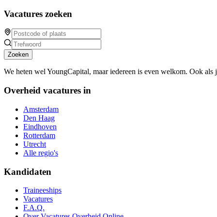
Vacatures zoeken
Zoeken
We heten wel YoungCapital, maar iedereen is even welkom. Ook als 
Overheid vacatures in
Amsterdam
Den Haag
Eindhoven
Rotterdam
Utrecht
Alle regio's
Kandidaten
Traineeships
Vacatures
F.A.Q.
Over Vacatures Overheid Online