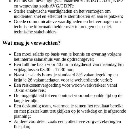
Kennis van beveiligingsstandaarden zoals ISO 27001, NIS2
en wetgeving zoals AVG/GDPR;
Sterke analytische vaardigheden en het vermogen om
incidenten snel en effectief te identificeren en aan te pakken;
Goede communicatieve vaardigheden en het vermogen om
technische informatie helder over te brengen naar niet-
technische stakeholders.
Wat mag je verwachten?
Een mooi salaris op basis van je kennis en ervaring volgens
het interne salarishuis van de opdrachtgever;
Een fulltime baan voor 40 uur in dagdienst van maandag t/m
vrijdag tussen 08.30 – 17.30 uur;
Naast je salaris bouw je standaard 8% vakantiegeld op en
krijg je 26 vakantiedagen voor je welverdiende verlof;
Een reiskostenvergoeding voor woon-werkverkeer vanaf
10km enkele reis;
De mogelijkheid tot een contract voor onbepaalde tijd op de
lange termijn;
Een deskundig team, waarmee je samen het resultaat bereikt
en met plezier kunt terugkijken op je werkdag en je afgeronde
planning;
Andere voordelen zoals een collectieve zorgverzekering en
fietsplan;