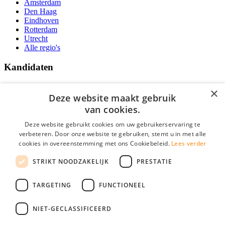
Amsterdam
Den Haag
Eindhoven
Rotterdam
Utrecht
Alle regio's
Kandidaten
Traineeships
×
Vacatures
Deze website maakt gebruik
F.A.Q.
van cookies.
Over Vacatures Overheid Online
YoungCapital IOS App
Deze website gebruikt cookies om uw gebruikerservaring te
YoungCapital Android App
verbeteren. Door onze website te gebruiken, stemt u in met alle
cookies in overeenstemming met ons Cookiebeleid.
Lees verder
Werkgevers
STRIKT NOODZAKELIJK
PRESTATIE
Hoofdkantoor Hoofddorp
TARGETING
FUNCTIONEEL
Social
NIET-GECLASSIFICEERD