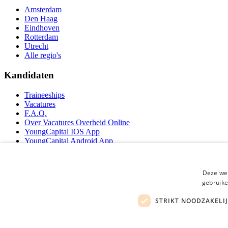
Amsterdam
Den Haag
Eindhoven
Rotterdam
Utrecht
Alle regio's
Kandidaten
Traineeships
Vacatures
F.A.Q.
Over Vacatures Overheid Online
YoungCapital IOS App
YoungCapital Android App
Werkgevers
Deze web
Hoofdkantoor Hoofddorp
gebruike
Social
STRIKT NOODZAKELI