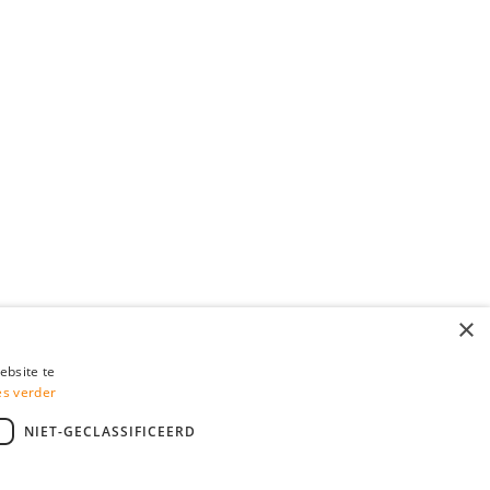
×
ebsite te
es verder
NIET-GECLASSIFICEERD