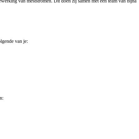
ewerking van meststromen. Dit doen zij samen met een team van bijna
olgende van je:
n: