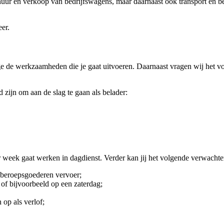
huur en verkoop van bedrijfswagens, maar daarnaast ook transport en b
eer.
wege de werkzaamheden die je gaat uitvoeren. Daarnaast vragen wij het v
 zijn om aan de slag te gaan als belader:
r week gaat werken in dagdienst. Verder kan jij het volgende verwachte
 beroepsgoederen vervoer;
 of bijvoorbeeld op een zaterdag;
 op als verlof;