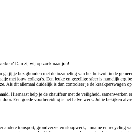
werken? Dan zij wij op zoek naar jou!
en ga jij je bezighouden met de inzameling van het huisvuil in de gem
aatje met jouw collega’s. Een leuke en gezellige sfeer is namelijk erg 
e. Als dit allemaal duidelijk is dan controleer je de kraakperswagen o
ehaald. Hiernaast help je de chauffeur met de veiligheid, samenwerken e
n door. Een goede voorbereiding is het halve werk. Jullie bekijken alva
er andere transport, grondverzet en sloopwerk, inname en recycling van