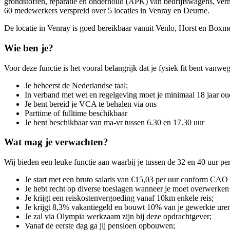
grondstoffen, reparatie en onderhoud (APK) van bedrijfswagens, ver
60 medewerkers verspreid over 5 locaties in Venray en Deurne.
De locatie in Venray is goed bereikbaar vanuit Venlo, Horst en Boxm
Wie ben je?
Voor deze functie is het vooral belangrijk dat je fysiek fit bent van
Je beheerst de Nederlandse taal;
In verband met wet en regelgeving moet je minimaal 18 jaar oud
Je bent bereid je VCA te behalen via ons
Parttime of fulltime beschikbaar
Je bent beschikbaar van ma-vr tussen 6.30 en 17.30 uur
Wat mag je verwachten?
Wij bieden een leuke functie aan waarbij je tussen de 32 en 40 uur pe
Je start met een bruto salaris van €15,03 per uur conform CAO
Je hebt recht op diverse toeslagen wanneer je moet overwerken
Je krijgt een reiskostenvergoeding vanaf 10km enkele reis;
Je krijgt 8,3% vakantiegeld en bouwt 10% van je gewerkte uren
Je zal via Olympia werkzaam zijn bij deze opdrachtgever;
Vanaf de eerste dag ga jij pensioen opbouwen;