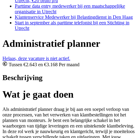
Utrecht, €20 bruto p/u
Parttime data entry medewerker bij een maatschappelijke
organisatie in Utrecht
Klantenservice Medewerker bij Belastingdienst in Den Haag
Start in september als parttime telefonist bij een Stichting in
Utrecht
Administratief planner
Helaas, deze vacature is niet actief.
Tussen €2.643 en €3.168 Per maand
Beschrijving
Wat je gaat doen
Als administratief planner draag je bij aan een soepel verloop van
onze processen, van het verwerken van klantbestellingen tot het
plannen van monteurs. Je bent een belangrijke schakel in het
waarborgen van tijdige leveringen en een uitstekende klantbeleving.
In deze rol werk je nauwkeurig en klantgericht, terwijl je moeiteloos
schakelt tussen verschillende taken en uitdagingen. Met jouw