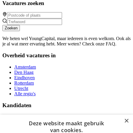
Vacatures zoeken
Zoeken
We heten wel YoungCapital, maar iedereen is even welkom. Ook als
je al wat meer ervaring hebt. Meer weten? Check onze FAQ.
Overheid vacatures in
Amsterdam
Den Haag
Eindhoven
Rotterdam
Utrecht
Alle regio's
Kandidaten
Traineeships
×
Vacatures
Deze website maakt gebruik
F.A.Q.
van cookies.
Over Vacatures Overheid Online