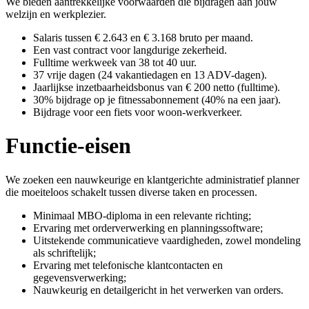
We bieden aantrekkelijke voorwaarden die bijdragen aan jouw
welzijn en werkplezier.
Salaris tussen € 2.643 en € 3.168 bruto per maand.
Een vast contract voor langdurige zekerheid.
Fulltime werkweek van 38 tot 40 uur.
37 vrije dagen (24 vakantiedagen en 13 ADV-dagen).
Jaarlijkse inzetbaarheidsbonus van € 200 netto (fulltime).
30% bijdrage op je fitnessabonnement (40% na een jaar).
Bijdrage voor een fiets voor woon-werkverkeer.
Functie-eisen
We zoeken een nauwkeurige en klantgerichte administratief planner
die moeiteloos schakelt tussen diverse taken en processen.
Minimaal MBO-diploma in een relevante richting;
Ervaring met orderverwerking en planningssoftware;
Uitstekende communicatieve vaardigheden, zowel mondeling
als schriftelijk;
Ervaring met telefonische klantcontacten en
gegevensverwerking;
Nauwkeurig en detailgericht in het verwerken van orders.