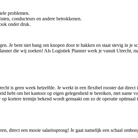
uele problemen.
nisten, conducteurs en andere betrokkenen.
ook onder druk.
ngen. Je bent niet bang om knopen door te hakken en staat stevig in je s
anner die wij zoeken! Als Logistiek Planner werk je vanuit Utrecht, m
ht is geen week hetzelfde. Je werkt in een flexibel rooster dat direct i
jkheid hebt om het kantoor op eigen gelegenheid te bereiken, met name 
er op kortere termijn bekend wordt gemaakt om zo de operatie optimaal 
eren, direct een mooie salarissprong! Je gaat namelijk een schaal omho