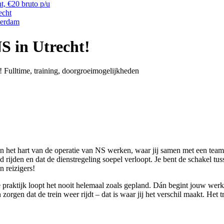
t, €20 bruto p/u
echt
terdam
NS in Utrecht!
t! Fulltime, training, doorgroeimogelijkheden
l in het hart van de operatie van NS werken, waar jij samen met een tea
jd rijden en dat de dienstregeling soepel verloopt. Je bent de schakel tus
 reizigers!
e praktijk loopt het nooit helemaal zoals gepland. Dán begint jouw werk p
orgen dat de trein weer rijdt – dat is waar jij het verschil maakt. Het 