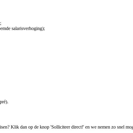
;
oemde salarisverhoging);
pré).
isen? Klik dan op de knop 'Solliciteer direct!' en we nemen zo snel mog