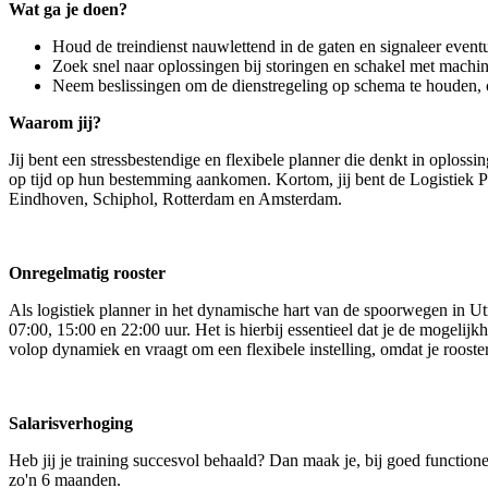
Wat ga je doen?
Houd de treindienst nauwlettend in de gaten en signaleer event
Zoek snel naar oplossingen bij storingen en schakel met machi
Neem beslissingen om de dienstregeling op schema te houden, 
Waarom jij?
Jij bent een stressbestendige en flexibele planner die denkt in oplossi
op tijd op hun bestemming aankomen. Kortom, jij bent de Logistiek Pl
Eindhoven, Schiphol, Rotterdam en Amsterdam.
Onregelmatig rooster
Als logistiek planner in het dynamische hart van de spoorwegen in Utrec
07:00, 15:00 en 22:00 uur. Het is hierbij essentieel dat je de mogeli
volop dynamiek en vraagt om een flexibele instelling, omdat je roost
Salarisverhoging
Heb jij je training succesvol behaald? Dan maak je, bij goed function
zo'n 6 maanden.