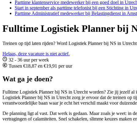
Parttime klantenservice medewerker bij een goed doel in Utrech
Start in september als parttime telefonist bij een Stichting in Utr
Parttime Administratief medewerker bij Belastingdienst in Ams
Fulltime Logistiek Planner bij 
Treinen op tijd laten rijden? Word Logistiek Planner bij NS in Utrech
Helaas, deze vacature is niet actief.
32 - 36 uur per week
Tussen €18,87 en €19,91 per uur
Wat ga je doen?
Fulltime Logistiek Planner bij NS in Utrecht worden? Zie jij jezelf a
Logistiek Planner bij NS in Utrecht zorg je ervoor dat de treinen op ti
verantwoordelijke baan waar je echt het verschil maakt voor duizenden
De planning ligt al vast. Dat werk is gedaan. Maar zoals je weet: in d
vertragingen of calamiteiten. Snel schakelen, slimme keuzes maken en z