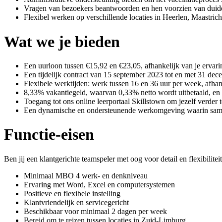
Vragen van bezoekers beantwoorden en hen voorzien van duidel
Flexibel werken op verschillende locaties in Heerlen, Maastrich
Wat we je bieden
Een uurloon tussen €15,92 en €23,05, afhankelijk van je ervari
Een tijdelijk contract van 15 september 2023 tot en met 31 de
Flexibele werktijden: werk tussen 16 en 36 uur per week, afha
8,33% vakantiegeld, waarvan 0,33% netto wordt uitbetaald, en e
Toegang tot ons online leerportaal Skillstown om jezelf verder 
Een dynamische en ondersteunende werkomgeving waarin samen
Functie-eisen
Ben jij een klantgerichte teamspeler met oog voor detail en flexibilite
Minimaal MBO 4 werk- en denkniveau
Ervaring met Word, Excel en computersystemen
Positieve en flexibele instelling
Klantvriendelijk en servicegericht
Beschikbaar voor minimaal 2 dagen per week
Bereid om te reizen tussen locaties in Zuid-Limburg