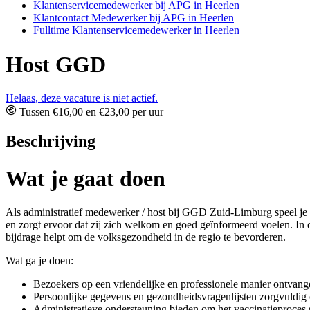
Klantenservicemedewerker bij APG in Heerlen
Klantcontact Medewerker bij APG in Heerlen
Fulltime Klantenservicemedewerker in Heerlen
Host GGD
Helaas, deze vacature is niet actief.
Tussen €16,00 en €23,00 per uur
Beschrijving
Wat je gaat doen
Als administratief medewerker / host bij GGD Zuid-Limburg speel je e
en zorgt ervoor dat zij zich welkom en goed geïnformeerd voelen. In d
bijdrage helpt om de volksgezondheid in de regio te bevorderen.
Wat ga je doen:
Bezoekers op een vriendelijke en professionele manier ontvange
Persoonlijke gegevens en gezondheidsvragenlijsten zorgvuldig
Administratieve ondersteuning bieden om het vaccinatieproces s