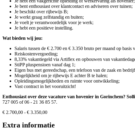
Je hebt een vakgerichte opleiding of werkervaring als hovenier;
Je bent enthousiast over klantcontact en adviseren over tuinen;
Je beschikt over rijbewijs B;
Je werkt graag zelfstandig en buiten;
Je voelt je verantwoordelijk voor je werk;
Je hebt een positieve instelling.
Wat bieden wij jou:
Salaris tussen de € 2.700 en € 3.350 bruto per maand op basis v
Reiskostenvergoeding;
8,33% vakantiegeld via Artiflex en opbouwen van vakantiedag
StiPP pluspensioen vanaf dag 1;
Eigen bus met gereedschap, een telefoon van de zaak en bedrijf
Mogelijkheid om je rijbewijs E achter B te halen;
Opleidingsmogelijkheden en ruimte voor ontwikkeling;
Vast contract in het vooruitzicht!
Enthousiast over deze vacature van hovenier in Gorinchem? Solli
727 005 of 06 - 21 36 85 57.
€ 2.700,00 - € 3.350,00
Extra informatie