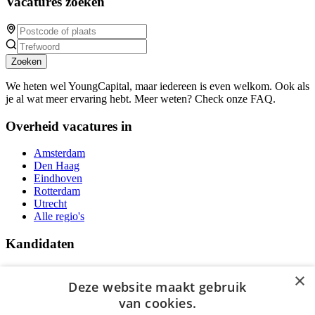
Vacatures zoeken
Zoeken
We heten wel YoungCapital, maar iedereen is even welkom. Ook als
je al wat meer ervaring hebt. Meer weten? Check onze FAQ.
Overheid vacatures in
Amsterdam
Den Haag
Eindhoven
Rotterdam
Utrecht
Alle regio's
Kandidaten
Traineeships
×
Vacatures
Deze website maakt gebruik
F.A.Q.
van cookies.
Over Vacatures Overheid Online