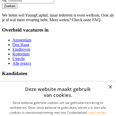
Zoeken
We heten wel YoungCapital, maar iedereen is even welkom. Ook als
je al wat meer ervaring hebt. Meer weten? Check onze FAQ.
Overheid vacatures in
Amsterdam
Den Haag
Eindhoven
Rotterdam
Utrecht
Alle regio's
Kandidaten
Traineeships
×
Vacatures
Deze website maakt gebruik
F.A.Q.
van cookies.
Over Vacatures Overheid Online
YoungCapital IOS App
Deze website gebruikt cookies om uw gebruikerservaring te
YoungCapital Android App
verbeteren. Door onze website te gebruiken, stemt u in met alle
cookies in overeenstemming met ons Cookiebeleid.
Lees verder