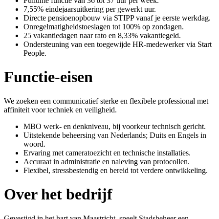
Fulltime functie van 36 tot 37 uur per week.
7,55% eindejaarsuitkering per gewerkt uur.
Directe pensioenopbouw via STIPP vanaf je eerste werkdag.
Onregelmatigheidstoeslagen tot 100% op zondagen.
25 vakantiedagen naar rato en 8,33% vakantiegeld.
Ondersteuning van een toegewijde HR-medewerker via Start
People.
Functie-eisen
We zoeken een communicatief sterke en flexibele professional met
affiniteit voor techniek en veiligheid.
MBO werk- en denkniveau, bij voorkeur technisch gericht.
Uitstekende beheersing van Nederlands; Duits en Engels in
woord.
Ervaring met cameratoezicht en technische installaties.
Accuraat in administratie en naleving van protocollen.
Flexibel, stressbestendig en bereid tot verdere ontwikkeling.
Over het bedrijf
Gevestigd in het hart van Maastricht, speelt Stadsbeheer een