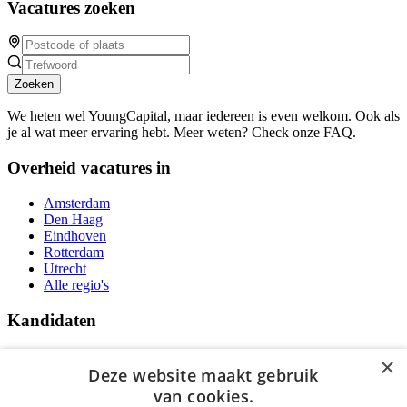
Vacatures zoeken
Zoeken
We heten wel YoungCapital, maar iedereen is even welkom. Ook als
je al wat meer ervaring hebt. Meer weten? Check onze FAQ.
Overheid vacatures in
Amsterdam
Den Haag
Eindhoven
Rotterdam
Utrecht
Alle regio's
Kandidaten
Traineeships
×
Vacatures
Deze website maakt gebruik
F.A.Q.
van cookies.
Over Vacatures Overheid Online