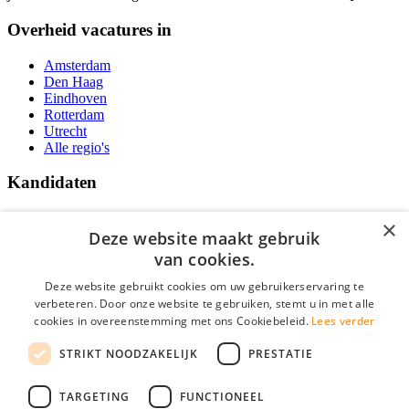
Overheid vacatures in
Amsterdam
Den Haag
Eindhoven
Rotterdam
Utrecht
Alle regio's
Kandidaten
Traineeships
×
Vacatures
Deze website maakt gebruik
F.A.Q.
van cookies.
Over Vacatures Overheid Online
YoungCapital IOS App
Deze website gebruikt cookies om uw gebruikerservaring te
YoungCapital Android App
verbeteren. Door onze website te gebruiken, stemt u in met alle
cookies in overeenstemming met ons Cookiebeleid.
Lees verder
Werkgevers
STRIKT NOODZAKELIJK
PRESTATIE
Hoofdkantoor Hoofddorp
TARGETING
FUNCTIONEEL
Social