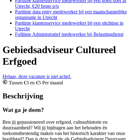
Parttime klantenservice medewerker bij een goed doel in
Utrecht, €20 bruto p/u
Parttime data entry medewerker bij een maatschappelijke
organisatie in Utrecht
Parttime klantenservice medewerker bij een stichting in
Utrecht
Fulltime Administratief medewerker bij Belastingdienst
Gebiedsadviseur Cultureel
Erfgoed
Helaas, deze vacature is niet actief.
Tussen €3 en €5 Per maand
Beschrijving
Wat ga je doen?
Ben jij gepassioneerd over erfgoed, cultuurhistorie en
duurzaamheid? Wil jij bijdragen aan het behouden én
toekomstbestendig maken van het historisch karakter van onze
hoofdstad? Dan is deze functie als Gebiedsadviseur Duurzaam