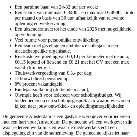
Een parttime baan van 24-32 uur per week;
Een salaris van minimaal € 3400,- en maximaal € 4900,- bruto
per maand op basis van 36 uur, afhankelijk van relevante
opleiding en werkervaring;
Een uitzendcontract tot het einde van 2025 mét mogelijkheid
op verlenging!
Veel ruimte voor persoonlijke ontwikkeling;
Een team met gezellige en ambitieuze collega’s in een
maatschappelijke organisatie.
Reiskostenvergoeding van €0,10 per kilometer met de auto,
€0,15 lopend of fietsend en €0,21 met het OV met een max
van 45 km per reis;
Thuiswerkvergoeding van € 3,- per dag;
Je bouwt direct pensioen op;
8% procent vakantiegeld;
Eindejaarsuitkering (dertiende maand);
Olympia heeft voor iedereen voor scholingsbudget. Wij
bieden iedereen een scholingsgesprek aan waarin we samen
kijken naar jouw ontwikkel- en opleidingsmogelijkheden.
De gemeente Amsterdam is een gastvrije werkgever voor iedereen
met een hart voor Amsterdam. De gemeente wil een werkgever zijn
waar iedereen welkom is en waar de medewerkers echt een
afspiegeling zijn van de samenleving. De gemeente kijkt niet naar