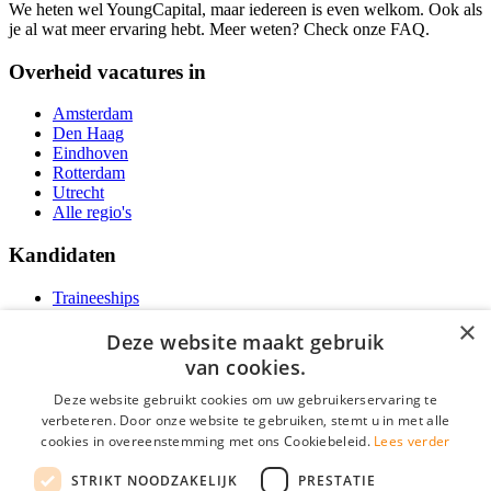
We heten wel YoungCapital, maar iedereen is even welkom. Ook als
je al wat meer ervaring hebt. Meer weten? Check onze FAQ.
Overheid vacatures in
Amsterdam
Den Haag
Eindhoven
Rotterdam
Utrecht
Alle regio's
Kandidaten
Traineeships
Vacatures
×
F.A.Q.
Deze website maakt gebruik
Over Vacatures Overheid Online
van cookies.
YoungCapital IOS App
YoungCapital Android App
Deze website gebruikt cookies om uw gebruikerservaring te
verbeteren. Door onze website te gebruiken, stemt u in met alle
Werkgevers
cookies in overeenstemming met ons Cookiebeleid.
Lees verder
STRIKT NOODZAKELIJK
PRESTATIE
Hoofdkantoor Hoofddorp