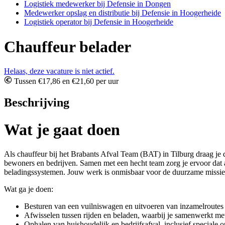
Logistiek medewerker bij Defensie in Dongen
Medewerker opslag en distributie bij Defensie in Hoogerheide
Logistiek operator bij Defensie in Hoogerheide
Chauffeur belader
Helaas, deze vacature is niet actief.
Tussen €17,86 en €21,60 per uur
Beschrijving
Wat je gaat doen
Als chauffeur bij het Brabants Afval Team (BAT) in Tilburg draag je 
bewoners en bedrijven. Samen met een hecht team zorg je ervoor dat 
beladingssystemen. Jouw werk is onmisbaar voor de duurzame missi
Wat ga je doen:
Besturen van een vuilniswagen en uitvoeren van inzamelroutes
Afwisselen tussen rijden en beladen, waarbij je samenwerkt met
Ophalen van huishoudelijk en bedrijfsafval, inclusief speciale