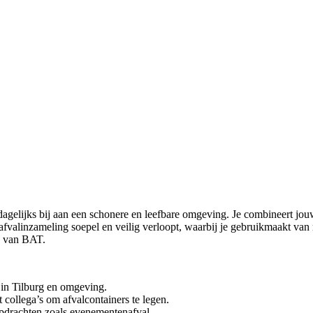
dagelijks bij aan een schonere en leefbare omgeving. Je combineert jou
afvalinzameling soepel en veilig verloopt, waarbij je gebruikmaakt va
e van BAT.
 in Tilburg en omgeving.
 collega’s om afvalcontainers te legen.
 opdrachten zoals evenementenafval.