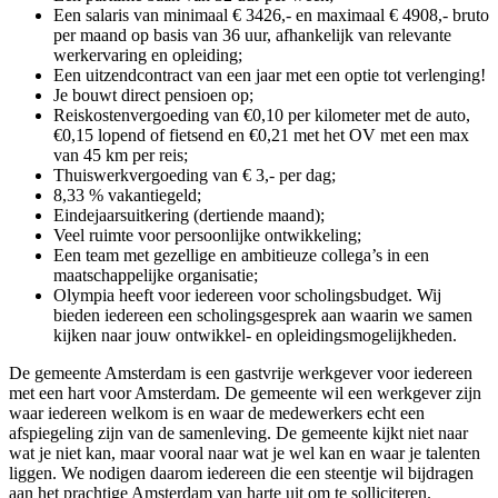
Een salaris van minimaal € 3426,- en maximaal € 4908,- bruto
per maand op basis van 36 uur, afhankelijk van relevante
werkervaring en opleiding;
Een uitzendcontract van een jaar met een optie tot verlenging!
Je bouwt direct pensioen op;
Reiskostenvergoeding van €0,10 per kilometer met de auto,
€0,15 lopend of fietsend en €0,21 met het OV met een max
van 45 km per reis;
Thuiswerkvergoeding van € 3,- per dag;
8,33 % vakantiegeld;
Eindejaarsuitkering (dertiende maand);
Veel ruimte voor persoonlijke ontwikkeling;
Een team met gezellige en ambitieuze collega’s in een
maatschappelijke organisatie;
Olympia heeft voor iedereen voor scholingsbudget. Wij
bieden iedereen een scholingsgesprek aan waarin we samen
kijken naar jouw ontwikkel- en opleidingsmogelijkheden.
De gemeente Amsterdam is een gastvrije werkgever voor iedereen
met een hart voor Amsterdam. De gemeente wil een werkgever zijn
waar iedereen welkom is en waar de medewerkers echt een
afspiegeling zijn van de samenleving. De gemeente kijkt niet naar
wat je niet kan, maar vooral naar wat je wel kan en waar je talenten
liggen. We nodigen daarom iedereen die een steentje wil bijdragen
aan het prachtige Amsterdam van harte uit om te solliciteren.