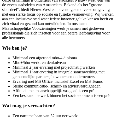
Onze organisatie is onderdeel van stadsdeel Nieuw-West, een van
de zeven stadsdelen van Amsterdam. Bekend als het "groene
stadsdeel", biedt Nieuw-West een levendige en diverse omgeving
met een sterke focus op sociale en fysieke vernieuwing. Wij werken
aan een inclusieve stad waar iedere inwoner gelijke kansen heeft en
zich vitaal en gezond kan ontwikkelen. In ons team
Maatschappelijke Voorzieningen werk je samen met gedreven
professionals die zich inzetten voor een betere leefomgeving voor
alle bewoners.
Wie ben je?
Minimaal een afgerond mbo-4 diploma
Mbo+/hbo werk- en denkniveau
Minimaal 2 jaar ervaring met projectmatig werken
Minimaal 1 jaar ervaring in integrale samenwerking met
gemeentelijke partners, bewoners en ondernemers
Ervaring met MS Office, inclusief Excel en MS Teams
Sterke communicatie-, schrijf- en adviesvaardigheden
Affiniteit met maatschappelijk vastgoed is een pré
Een bestaand netwerk binnen het sociale domein is een pré
Wat mag je verwachten?
Een parttime baan van 32 uur per week;