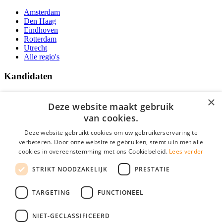
Amsterdam
Den Haag
Eindhoven
Rotterdam
Utrecht
Alle regio's
Kandidaten
Traineeships
×
Vacatures
Deze website maakt gebruik
F.A.Q.
van cookies.
Over Vacatures Overheid Online
YoungCapital IOS App
Deze website gebruikt cookies om uw gebruikerservaring te
YoungCapital Android App
verbeteren. Door onze website te gebruiken, stemt u in met alle
cookies in overeenstemming met ons Cookiebeleid.
Lees verder
Werkgevers
STRIKT NOODZAKELIJK
PRESTATIE
Hoofdkantoor Hoofddorp
TARGETING
FUNCTIONEEL
Social
NIET-GECLASSIFICEERD