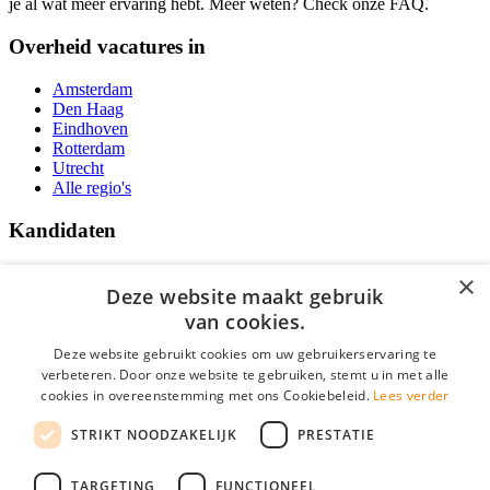
je al wat meer ervaring hebt. Meer weten? Check onze FAQ.
Overheid vacatures in
Amsterdam
Den Haag
Eindhoven
Rotterdam
Utrecht
Alle regio's
Kandidaten
Traineeships
×
Vacatures
Deze website maakt gebruik
F.A.Q.
van cookies.
Over Vacatures Overheid Online
YoungCapital IOS App
Deze website gebruikt cookies om uw gebruikerservaring te
YoungCapital Android App
verbeteren. Door onze website te gebruiken, stemt u in met alle
cookies in overeenstemming met ons Cookiebeleid.
Lees verder
Werkgevers
STRIKT NOODZAKELIJK
PRESTATIE
Hoofdkantoor Hoofddorp
TARGETING
FUNCTIONEEL