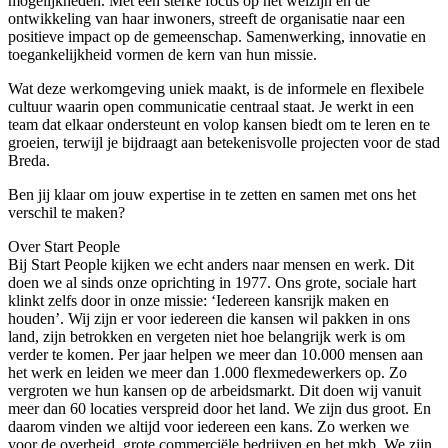
mogelijkheden. Met een sterke focus op het welzijn en de
ontwikkeling van haar inwoners, streeft de organisatie naar een
positieve impact op de gemeenschap. Samenwerking, innovatie en
toegankelijkheid vormen de kern van hun missie.
Wat deze werkomgeving uniek maakt, is de informele en flexibele
cultuur waarin open communicatie centraal staat. Je werkt in een
team dat elkaar ondersteunt en volop kansen biedt om te leren en te
groeien, terwijl je bijdraagt aan betekenisvolle projecten voor de stad
Breda.
Ben jij klaar om jouw expertise in te zetten en samen met ons het
verschil te maken?
Over Start People
Bij Start People kijken we echt anders naar mensen en werk. Dit
doen we al sinds onze oprichting in 1977. Ons grote, sociale hart
klinkt zelfs door in onze missie: ‘Iedereen kansrijk maken en
houden’. Wij zijn er voor iedereen die kansen wil pakken in ons
land, zijn betrokken en vergeten niet hoe belangrijk werk is om
verder te komen. Per jaar helpen we meer dan 10.000 mensen aan
het werk en leiden we meer dan 1.000 flexmedewerkers op. Zo
vergroten we hun kansen op de arbeidsmarkt. Dit doen wij vanuit
meer dan 60 locaties verspreid door het land. We zijn dus groot. En
daarom vinden we altijd voor iedereen een kans. Zo werken we
voor de overheid, grote commerciële bedrijven en het mkb. We zijn