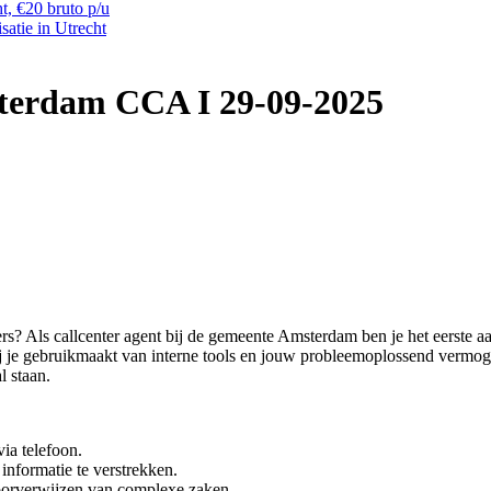
t, €20 bruto p/u
satie in Utrecht
sterdam CCA I 29-09-2025
rs? Als callcenter agent bij de gemeente Amsterdam ben je het eerste 
rbij je gebruikmaakt van interne tools en jouw probleemoplossend vermo
 staan.
ia telefoon.
nformatie te verstrekken.
oorverwijzen van complexe zaken.