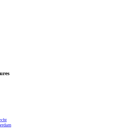
ures
echt
terdam