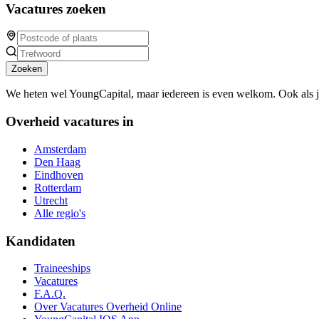
Vacatures zoeken
Zoeken
We heten wel YoungCapital, maar iedereen is even welkom. Ook als 
Overheid vacatures in
Amsterdam
Den Haag
Eindhoven
Rotterdam
Utrecht
Alle regio's
Kandidaten
Traineeships
Vacatures
F.A.Q.
Over Vacatures Overheid Online