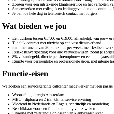
Zorgen voor een uitstekende klantenservice en het verhogen va
Samenwerken met collega’s en leidinggevenden om continu te l
Je bent de hele dag in telefonisch contact met burgers.
Wat bieden we jou
Een uurloon tussen €17,66 en €19,00, afhankelijk van jouw erv
Tijdelijk contract met uitzicht op een vast dienstverband.
Parttime functie van 20 tot 28 uur per week, met flexibele werkt
Reiskostenvergoeding voor alle vervoerswijzen, zodat je zorgel
8% vakantiegeld, directe pensioenopbouw en een eindejaarsuitk
Ruimte voor persoonlijke en professionele groei, met interne t
Functie-eisen
We zoeken een servicegerichte callcenter medewerker met een passie
Woonachtig in regio Amsterdam
MBO4-diploma en 2 jaar klantenservice-ervaring
Vloeiend in Nederlands en Engels, schriftelijk en mondeling
Beschikbaar voor een fulltime training van 3 weken
Ervaring met zelfstandig oplossen van klantvraagstukken