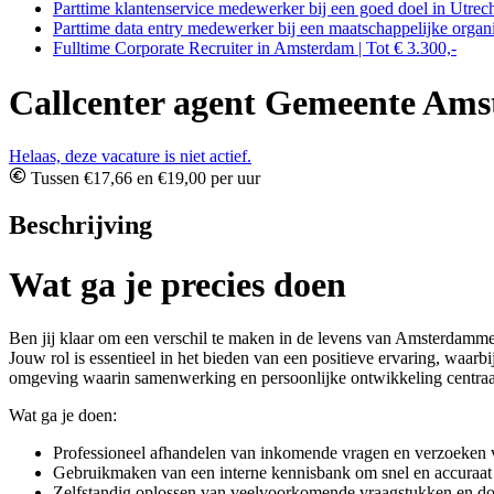
Parttime klantenservice medewerker bij een goed doel in Utrech
Parttime data entry medewerker bij een maatschappelijke organi
Fulltime Corporate Recruiter in Amsterdam | Tot € 3.300,-
Callcenter agent Gemeente Am
Helaas, deze vacature is niet actief.
Tussen €17,66 en €19,00 per uur
Beschrijving
Wat ga je precies doen
Ben jij klaar om een verschil te maken in de levens van Amsterdamme
Jouw rol is essentieel in het bieden van een positieve ervaring, waa
omgeving waarin samenwerking en persoonlijke ontwikkeling centraal
Wat ga je doen:
Professioneel afhandelen van inkomende vragen en verzoeken v
Gebruikmaken van een interne kennisbank om snel en accuraat i
Zelfstandig oplossen van veelvoorkomende vraagstukken en d