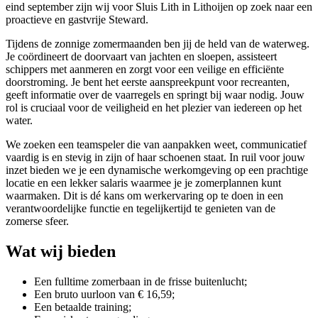
eind september zijn wij voor Sluis Lith in Lithoijen op zoek naar een
proactieve en gastvrije Steward.
Tijdens de zonnige zomermaanden ben jij de held van de waterweg.
Je coördineert de doorvaart van jachten en sloepen, assisteert
schippers met aanmeren en zorgt voor een veilige en efficiënte
doorstroming. Je bent het eerste aanspreekpunt voor recreanten,
geeft informatie over de vaarregels en springt bij waar nodig. Jouw
rol is cruciaal voor de veiligheid en het plezier van iedereen op het
water.
We zoeken een teamspeler die van aanpakken weet, communicatief
vaardig is en stevig in zijn of haar schoenen staat. In ruil voor jouw
inzet bieden we je een dynamische werkomgeving op een prachtige
locatie en een lekker salaris waarmee je je zomerplannen kunt
waarmaken. Dit is dé kans om werkervaring op te doen in een
verantwoordelijke functie en tegelijkertijd te genieten van de
zomerse sfeer.
Wat wij bieden
Een fulltime zomerbaan in de frisse buitenlucht;
Een bruto uurloon van € 16,59;
Een betaalde training;