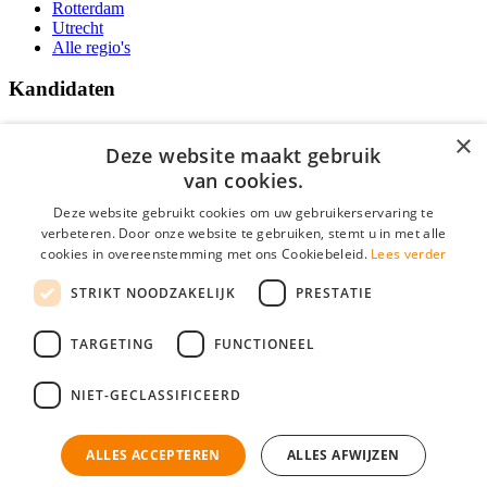
Rotterdam
Utrecht
Alle regio's
Kandidaten
Traineeships
×
Vacatures
Deze website maakt gebruik
F.A.Q.
van cookies.
Over Vacatures Overheid Online
YoungCapital IOS App
Deze website gebruikt cookies om uw gebruikerservaring te
YoungCapital Android App
verbeteren. Door onze website te gebruiken, stemt u in met alle
cookies in overeenstemming met ons Cookiebeleid.
Lees verder
Werkgevers
STRIKT NOODZAKELIJK
PRESTATIE
Hoofdkantoor Hoofddorp
TARGETING
FUNCTIONEEL
Social
NIET-GECLASSIFICEERD
ALLES ACCEPTEREN
ALLES AFWIJZEN
Mogen wij cookies plaatsen? Check hier ons
cookiestatement
Vacatures Overheid is onderdeel van YoungCapital • © 2026 • KvK nr: