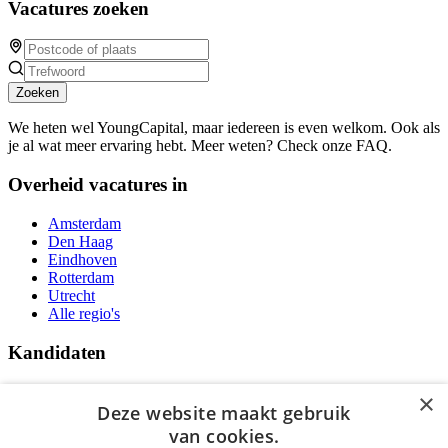
Vacatures zoeken
Zoeken
We heten wel YoungCapital, maar iedereen is even welkom. Ook als
je al wat meer ervaring hebt. Meer weten? Check onze FAQ.
Overheid vacatures in
Amsterdam
Den Haag
Eindhoven
Rotterdam
Utrecht
Alle regio's
Kandidaten
Traineeships
×
Vacatures
Deze website maakt gebruik
F.A.Q.
van cookies.
Over Vacatures Overheid Online