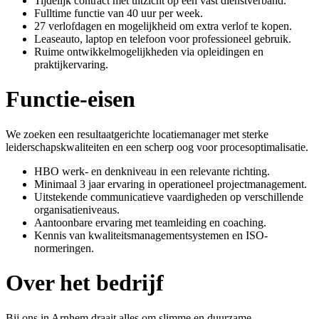
Tijdelijk contract met uitzicht op een vast dienstverband.
Fulltime functie van 40 uur per week.
27 verlofdagen en mogelijkheid om extra verlof te kopen.
Leaseauto, laptop en telefoon voor professioneel gebruik.
Ruime ontwikkelmogelijkheden via opleidingen en
praktijkervaring.
Functie-eisen
We zoeken een resultaatgerichte locatiemanager met sterke
leiderschapskwaliteiten en een scherp oog voor procesoptimalisatie.
HBO werk- en denkniveau in een relevante richting.
Minimaal 3 jaar ervaring in operationeel projectmanagement.
Uitstekende communicatieve vaardigheden op verschillende
organisatieniveaus.
Aantoonbare ervaring met teamleiding en coaching.
Kennis van kwaliteitsmanagementsystemen en ISO-
normeringen.
Over het bedrijf
Bij ons in Arnhem draait alles om slimme en duurzame