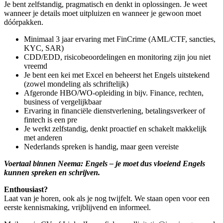
Je bent zelfstandig, pragmatisch en denkt in oplossingen. Je weet
wanneer je details moet uitpluizen en wanneer je gewoon moet
dóórpakken.
Minimaal 3 jaar ervaring met FinCrime (AML/CTF, sancties,
KYC, SAR)
CDD/EDD, risicobeoordelingen en monitoring zijn jou niet
vreemd
Je bent een kei met Excel en beheerst het Engels uitstekend
(zowel mondeling als schriftelijk)
Afgeronde HBO/WO-opleiding in bijv. Finance, rechten,
business of vergelijkbaar
Ervaring in financiële dienstverlening, betalingsverkeer of
fintech is een pre
Je werkt zelfstandig, denkt proactief en schakelt makkelijk
met anderen
Nederlands spreken is handig, maar geen vereiste
Voertaal binnen Neema: Engels – je moet dus vloeiend Engels
kunnen spreken en schrijven.
Enthousiast?
Laat van je horen, ook als je nog twijfelt. We staan open voor een
eerste kennismaking, vrijblijvend en informeel.