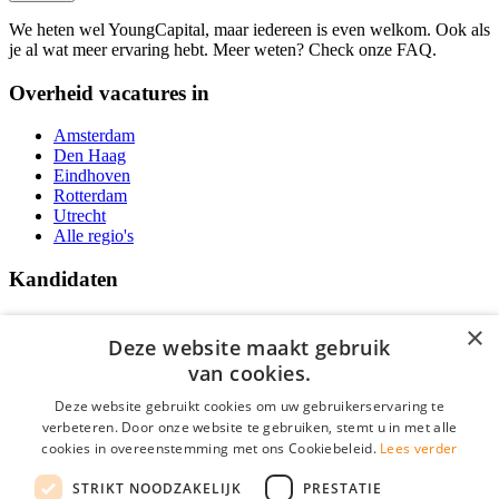
We heten wel YoungCapital, maar iedereen is even welkom. Ook als
je al wat meer ervaring hebt. Meer weten? Check onze FAQ.
Overheid vacatures in
Amsterdam
Den Haag
Eindhoven
Rotterdam
Utrecht
Alle regio's
Kandidaten
Traineeships
×
Vacatures
Deze website maakt gebruik
F.A.Q.
van cookies.
Over Vacatures Overheid Online
YoungCapital IOS App
Deze website gebruikt cookies om uw gebruikerservaring te
YoungCapital Android App
verbeteren. Door onze website te gebruiken, stemt u in met alle
cookies in overeenstemming met ons Cookiebeleid.
Lees verder
Werkgevers
STRIKT NOODZAKELIJK
PRESTATIE