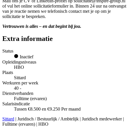
Mail ons je CV of LinkedIn-profiel op sollicitatie@inspire-group.nl
of vul het online sollicitatieformulier in. Binnen 24 uur na ontvangst
van je reactie nemen we telefonisch contact met je op om je
sollicitatie te bespreken.
Vertrouwen is alles – en dat begint bij jou.
Extra informatie
Status
Inactief
Opleidingsniveaus
HBO
Plaats
Sittard
Werkuren per week
40 -
Dienstverbanden
Fulltime (ervaren)
Salarisindicatie
Tussen €8.500 en €9.250 Per maand
Sittard
| Juridisch / Bestuurlijk / Ambtelijk | Juridisch medewerker |
Fulltime (ervaren) | HBO