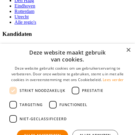
Den Haag
Eindhoven
Rotterdam
Utrecht
Alle regio's
Kandidaten
Traineeships
×
Vacatures
Deze website maakt gebruik
F.A.Q.
van cookies.
Over Vacatures Overheid Online
YoungCapital IOS App
Deze website gebruikt cookies om uw gebruikerservaring te
YoungCapital Android App
verbeteren. Door onze website te gebruiken, stemt u in met alle
cookies in overeenstemming met ons Cookiebeleid.
Lees verder
Werkgevers
STRIKT NOODZAKELIJK
PRESTATIE
Hoofdkantoor Hoofddorp
TARGETING
FUNCTIONEEL
Social
NIET-GECLASSIFICEERD