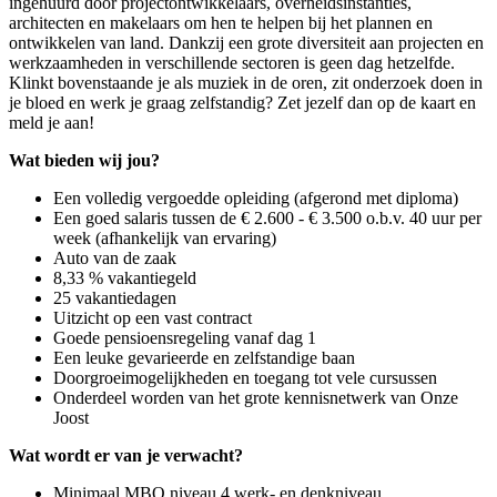
ingehuurd door projectontwikkelaars, overheidsinstanties,
architecten en makelaars om hen te helpen bij het plannen en
ontwikkelen van land. Dankzij een grote diversiteit aan projecten en
werkzaamheden in verschillende sectoren is geen dag hetzelfde.
Klinkt bovenstaande je als muziek in de oren, zit onderzoek doen in
je bloed en werk je graag zelfstandig? Zet jezelf dan op de kaart en
meld je aan!
Wat bieden wij jou?
Een volledig vergoedde opleiding (afgerond met diploma)
Een goed salaris tussen de € 2.600 - € 3.500 o.b.v. 40 uur per
week (afhankelijk van ervaring)
Auto van de zaak
8,33 % vakantiegeld
25 vakantiedagen
Uitzicht op een vast contract
Goede pensioensregeling vanaf dag 1
Een leuke gevarieerde en zelfstandige baan
Doorgroeimogelijkheden en toegang tot vele cursussen
Onderdeel worden van het grote kennisnetwerk van Onze
Joost
Wat wordt er van je verwacht?
Minimaal MBO niveau 4 werk- en denkniveau