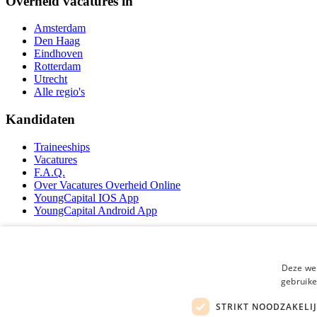
Overheid vacatures in
Amsterdam
Den Haag
Eindhoven
Rotterdam
Utrecht
Alle regio's
Kandidaten
Traineeships
Vacatures
F.A.Q.
Over Vacatures Overheid Online
YoungCapital IOS App
YoungCapital Android App
Werkgevers
Hoofdkantoor Hoofddorp
Deze web
gebruike
Social
STRIKT NOODZAKELI