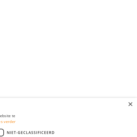
×
ebsite te
es verder
NIET-GECLASSIFICEERD