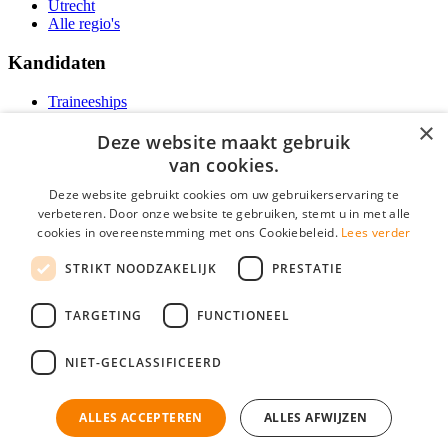
Utrecht
Alle regio's
Kandidaten
Traineeships
Vacatures
×
F.A.Q.
Deze website maakt gebruik
Over Vacatures Overheid Online
van cookies.
YoungCapital IOS App
YoungCapital Android App
Deze website gebruikt cookies om uw gebruikerservaring te
verbeteren. Door onze website te gebruiken, stemt u in met alle
Werkgevers
cookies in overeenstemming met ons Cookiebeleid.
Lees verder
STRIKT NOODZAKELIJK
PRESTATIE
Hoofdkantoor Hoofddorp
Social
TARGETING
FUNCTIONEEL
NIET-GECLASSIFICEERD
Zoeken
ALLES ACCEPTEREN
ALLES AFWIJZEN
Mogen wij cookies plaatsen? Check hier ons
cookiestatement
Vacatures Overheid is onderdeel van YoungCapital • © 2026 • KvK nr: