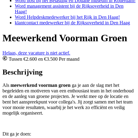
Word host bij het Belasting en Douane museum in Rotterdam!
Word management assistent bij de Rijksoverheid in Den
Haag!
Word Helpdeskmedewerker bij het Rijk in Den Haag!
klantcontact medewerker bij de Rijksoverheid in Den Haag
Meewerkend Voorman Groen
Helaas, deze vacature is niet actief.
Tussen €2.600 en €3.500 Per maand
Beschrijving
Als
meewerkend voorman groen
ga je aan de slag met het
begeleiden en motiveren van een enthousiast team in het onderhoud
en de aanleg van groene projecten. Je werkt mee op de locatie en
bent het aanspreekpunt voor collega's. Jij zorgt samen met het team
voor mooie resultaten, waarbij je het werk zo efficiënt en veilig
mogelijk organiseert.
Dit ga je doen: