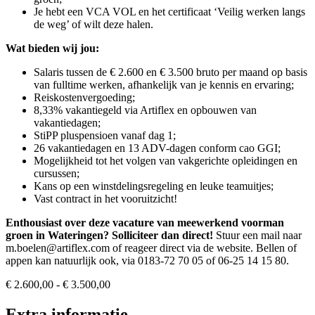
Je hebt een VCA VOL en het certificaat ‘Veilig werken langs
de weg’ of wilt deze halen.
Wat bieden wij jou:
Salaris tussen de € 2.600 en € 3.500 bruto per maand op basis
van fulltime werken, afhankelijk van je kennis en ervaring;
Reiskostenvergoeding;
8,33% vakantiegeld via Artiflex en opbouwen van
vakantiedagen;
StiPP pluspensioen vanaf dag 1;
26 vakantiedagen en 13 ADV-dagen conform cao GGI;
Mogelijkheid tot het volgen van vakgerichte opleidingen en
cursussen;
Kans op een winstdelingsregeling en leuke teamuitjes;
Vast contract in het vooruitzicht!
Enthousiast over deze vacature van meewerkend voorman
groen in Wateringen? Solliciteer dan direct!
Stuur een mail naar
m.boelen@artiflex.com of reageer direct via de website. Bellen of
appen kan natuurlijk ook, via 0183-72 70 05 of 06-25 14 15 80.
€ 2.600,00 - € 3.500,00
Extra informatie