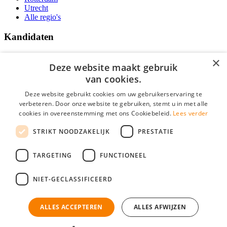
Utrecht
Alle regio's
Kandidaten
Traineeships
×
Vacatures
Deze website maakt gebruik
F.A.Q.
van cookies.
Over Vacatures Overheid Online
YoungCapital IOS App
Deze website gebruikt cookies om uw gebruikerservaring te
YoungCapital Android App
verbeteren. Door onze website te gebruiken, stemt u in met alle
cookies in overeenstemming met ons Cookiebeleid.
Lees verder
Werkgevers
STRIKT NOODZAKELIJK
PRESTATIE
Hoofdkantoor Hoofddorp
TARGETING
FUNCTIONEEL
Social
NIET-GECLASSIFICEERD
ALLES ACCEPTEREN
ALLES AFWIJZEN
Mogen wij cookies plaatsen? Check hier ons
cookiestatement
Vacatures Overheid is onderdeel van YoungCapital • © 2026 • KvK nr:
34199416 •
Algemene voorwaarden
•
Privacy
Contact
•
YoungCapital score