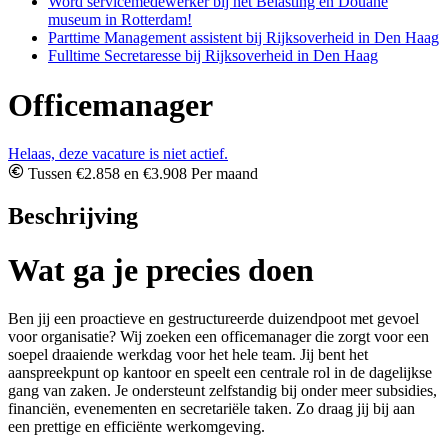
Word servicemedewerker bij het Belasting en Douane
museum in Rotterdam!
Parttime Management assistent bij Rijksoverheid in Den Haag
Fulltime Secretaresse bij Rijksoverheid in Den Haag
Officemanager
Helaas, deze vacature is niet actief.
Tussen €2.858 en €3.908 Per maand
Beschrijving
Wat ga je precies doen
Ben jij een proactieve en gestructureerde duizendpoot met gevoel
voor organisatie? Wij zoeken een officemanager die zorgt voor een
soepel draaiende werkdag voor het hele team. Jij bent het
aanspreekpunt op kantoor en speelt een centrale rol in de dagelijkse
gang van zaken. Je ondersteunt zelfstandig bij onder meer subsidies,
financiën, evenementen en secretariële taken. Zo draag jij bij aan
een prettige en efficiënte werkomgeving.