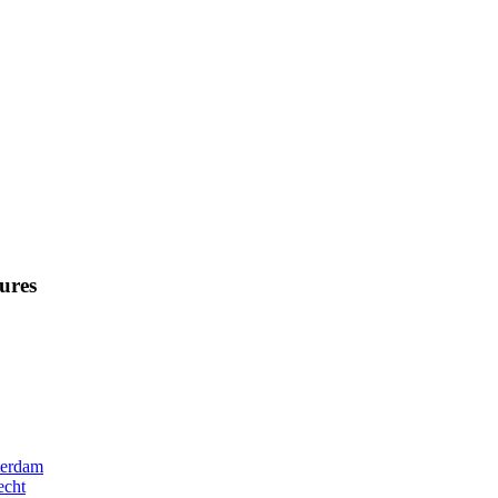
ures
terdam
echt