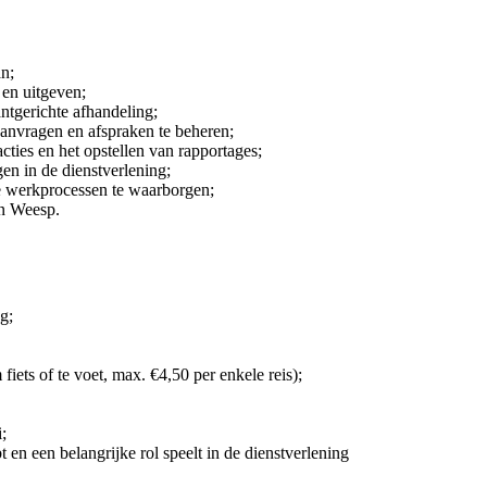
an;
en uitgeven;
ntgerichte afhandeling;
nvragen en afspraken te beheren;
cties en het opstellen van rapportages;
en in de dienstverlening;
te werkprocessen te waarborgen;
en Weesp.
g;
ets of te voet, max. €4,50 per enkele reis);
;
n een belangrijke rol speelt in de dienstverlening