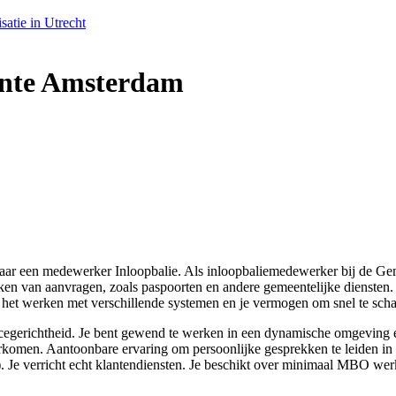
satie in Utrecht
ente Amsterdam
ar een medewerker Inloopbalie. Als inloopbaliemedewerker bij de Gem
erken van aanvragen, zoals paspoorten en andere gemeentelijke diensten.
 het werken met verschillende systemen en je vermogen om snel te schak
vicegerichtheid. Je bent gewend te werken in een dynamische omgeving
rkomen. Aantoonbare ervaring om persoonlijke gesprekken te leiden in ee
de). Je verricht echt klantendiensten. Je beschikt over minimaal MBO we