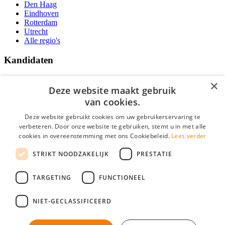
Den Haag
Eindhoven
Rotterdam
Utrecht
Alle regio's
Kandidaten
Traineeships
×
Vacatures
Deze website maakt gebruik
F.A.Q.
van cookies.
Over Vacatures Overheid Online
YoungCapital IOS App
Deze website gebruikt cookies om uw gebruikerservaring te
YoungCapital Android App
verbeteren. Door onze website te gebruiken, stemt u in met alle
cookies in overeenstemming met ons Cookiebeleid.
Lees verder
Werkgevers
STRIKT NOODZAKELIJK
PRESTATIE
Hoofdkantoor Hoofddorp
TARGETING
FUNCTIONEEL
Social
NIET-GECLASSIFICEERD