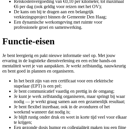
Reiskostenvergoeding van €0,10 per kilometer, tot maximaal
€6 per dag (ook geldig voor reizen met het OV);
De kans om bij te dragen aan een belangrijk
verkiezingsproject binnen de Gemeente Den Haag;
Een dynamische werkomgeving met ruimte voor
professionele groei en samenwerking.
Functie-eisen
Je bent leergierig en pakt nieuwe informatie snel op. Met jouw
ervaring in de logistieke dienstverlening en een echte hands-on
mentaliteit weet je van aanpakken. Je werkt zelfstandig, nauwkeurig
en bent goed in plannen en organiseren.
In het bezit zijn van een certificaat voor een elektrische
stapelaar (EPT) is een pré;
Je bent communicatief vaardig en prettig in de omgang;
Je kunt je werk zelfstandig organiseren, maar springt bij waar
nodig — je werkt graag samen aan een gezamenlijk resultaat;
Je bent flexibel inzetbaar, ook in de avonduren of het
weekend wanneer dat nodig is;
Je blijft rustig onder druk en weet in korte tijd veel voor elkaar
te krijgen;
Een gezonde dosis humor en collegialiteit maken jou een fijne