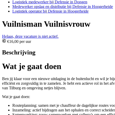
Logistiek medewerker bij Defensie in Dongen
Medewerker opslag en distributie bij Defensie in Hoogerheide
Logistiek operator bij Defensie in Hoogerheide
Vuilnisman Vuilnisvrouw
Helaas, deze vacature is niet actief.
€16,00 per uur
Beschrijving
Wat je gaat doen
Ben jij klaar voor een nieuwe uitdaging in de buitenlucht en wil je 
efficiënt en zorgvuldig in te zamelen. Je hebt een actieve rol in het a
van Tilburg en omgeving netjes blijven.
Wat je gaat doen:
Routeplanning: samen met je chauffeur de dagelijkse routes vo
Inzameling: actief bijdragen aan het ophalen en correct scheide
Samenwerking: nauw samenwerken met collega’s om een efficië