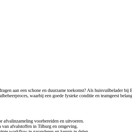
bijdragen aan een schone en duurzame toekomst? Als huisvuilbelader bi
fvalbeheerproces, waarbij een goede fysieke conditie en teamgeest belangr
or afvalinzameling voorbereiden en uitvoeren.
n van afvalstoffen in Tilburg en omgeving.
nte workflow te garanderen en kennis te delen.