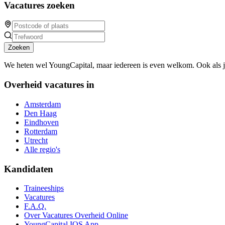
Vacatures zoeken
Zoeken
We heten wel YoungCapital, maar iedereen is even welkom. Ook als 
Overheid vacatures in
Amsterdam
Den Haag
Eindhoven
Rotterdam
Utrecht
Alle regio's
Kandidaten
Traineeships
Vacatures
F.A.Q.
Over Vacatures Overheid Online
YoungCapital IOS App