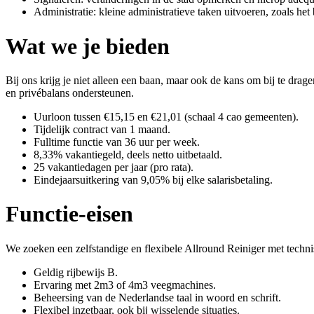
Administratie: kleine administratieve taken uitvoeren, zoals h
Wat we je bieden
Bij ons krijg je niet alleen een baan, maar ook de kans om bij te d
en privébalans ondersteunen.
Uurloon tussen €15,15 en €21,01 (schaal 4 cao gemeenten).
Tijdelijk contract van 1 maand.
Fulltime functie van 36 uur per week.
8,33% vakantiegeld, deels netto uitbetaald.
25 vakantiedagen per jaar (pro rata).
Eindejaarsuitkering van 9,05% bij elke salarisbetaling.
Functie-eisen
We zoeken een zelfstandige en flexibele Allround Reiniger met technisc
Geldig rijbewijs B.
Ervaring met 2m3 of 4m3 veegmachines.
Beheersing van de Nederlandse taal in woord en schrift.
Flexibel inzetbaar, ook bij wisselende situaties.