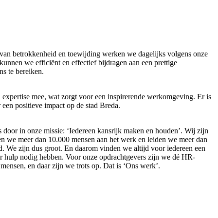
nis van betrokkenheid en toewijding werken we dagelijks volgens onze
nnen we efficiënt en effectief bijdragen aan een prettige
s te bereiken.
n expertise mee, wat zorgt voor een inspirerende werkomgeving. Er is
een positieve impact op de stad Breda.
s door in onze missie: ‘Iedereen kansrijk maken en houden’. Wij zijn
elpen we meer dan 10.000 mensen aan het werk en leiden we meer dan
d. We zijn dus groot. En daarom vinden we altijd voor iedereen een
er hulp nodig hebben. Voor onze opdrachtgevers zijn we dé HR-
 mensen, en daar zijn we trots op. Dat is ‘Ons werk’.