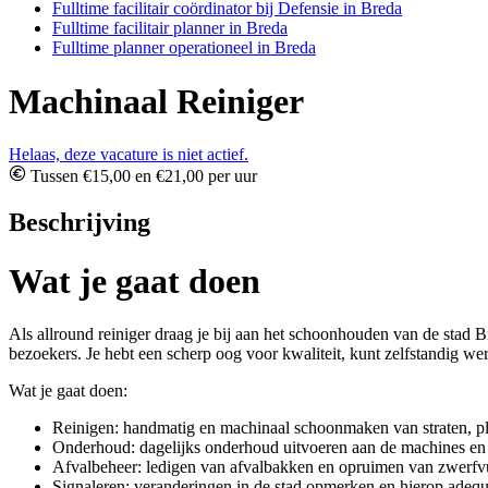
Fulltime facilitair coördinator bij Defensie in Breda
Fulltime facilitair planner in Breda
Fulltime planner operationeel in Breda
Machinaal Reiniger
Helaas, deze vacature is niet actief.
Tussen €15,00 en €21,00 per uur
Beschrijving
Wat je gaat doen
Als allround reiniger draag je bij aan het schoonhouden van de stad B
bezoekers. Je hebt een scherp oog voor kwaliteit, kunt zelfstandig we
Wat je gaat doen:
Reinigen: handmatig en machinaal schoonmaken van straten, pl
Onderhoud: dagelijks onderhoud uitvoeren aan de machines en v
Afvalbeheer: ledigen van afvalbakken en opruimen van zwerfvu
Signaleren: veranderingen in de stad opmerken en hierop adequ