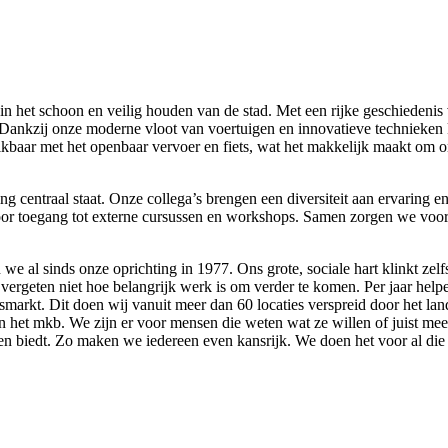
ol in het schoon en veilig houden van de stad. Met een rijke geschiede
ankzij onze moderne vloot van voertuigen en innovatieve technieken ku
kbaar met het openbaar vervoer en fiets, wat het makkelijk maakt om on
 centraal staat. Onze collega’s brengen een diversiteit aan ervaring e
oor toegang tot externe cursussen en workshops. Samen zorgen we voor 
we al sinds onze oprichting in 1977. Ons grote, sociale hart klinkt zelf
en vergeten niet hoe belangrijk werk is om verder te komen. Per jaar h
arkt. Dit doen wij vanuit meer dan 60 locaties verspreid door het lan
n het mkb. We zijn er voor mensen die weten wat ze willen of juist me
ngen biedt. Zo maken we iedereen even kansrijk. We doen het voor al die