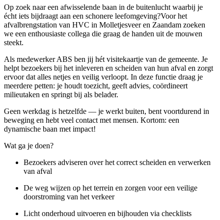
Op zoek naar een afwisselende baan in de buitenlucht waarbij je
écht iets bijdraagt aan een schonere leefomgeving?Voor het
afvalbrengstation van HVC in Molletjesveer en Zaandam zoeken
we een enthousiaste collega die graag de handen uit de mouwen
steekt.
Als medewerker ABS ben jij hét visitekaartje van de gemeente. Je
helpt bezoekers bij het inleveren en scheiden van hun afval en zorgt
ervoor dat alles netjes en veilig verloopt. In deze functie draag je
meerdere petten: je houdt toezicht, geeft advies, coördineert
milieutaken en springt bij als belader.
Geen werkdag is hetzelfde — je werkt buiten, bent voortdurend in
beweging en hebt veel contact met mensen. Kortom: een
dynamische baan met impact!
Wat ga je doen?
Bezoekers adviseren over het correct scheiden en verwerken
van afval
De weg wijzen op het terrein en zorgen voor een veilige
doorstroming van het verkeer
Licht onderhoud uitvoeren en bijhouden via checklists