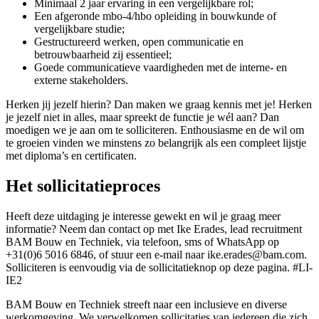
Minimaal 2 jaar ervaring in een vergelijkbare rol;
Een afgeronde mbo-4/hbo opleiding in bouwkunde of
vergelijkbare studie;
Gestructureerd werken, open communicatie en
betrouwbaarheid zij essentieel;
Goede communicatieve vaardigheden met de interne- en
externe stakeholders.
Herken jij jezelf hierin? Dan maken we graag kennis met je! Herken
je jezelf niet in alles, maar spreekt de functie je wél aan? Dan
moedigen we je aan om te solliciteren. Enthousiasme en de wil om
te groeien vinden we minstens zo belangrijk als een compleet lijstje
met diploma’s en certificaten.
Het sollicitatieproces
Heeft deze uitdaging je interesse gewekt en wil je graag meer
informatie? Neem dan contact op met Ike Erades, lead recruitment
BAM Bouw en Techniek, via telefoon, sms of WhatsApp op
+31(0)6 5016 6846, of stuur een e-mail naar ike.erades@bam.com.
Solliciteren is eenvoudig via de sollicitatieknop op deze pagina. #LI-
IE2
BAM Bouw en Techniek streeft naar een inclusieve en diverse
werkomgeving. We verwelkomen sollicitaties van iedereen die zich