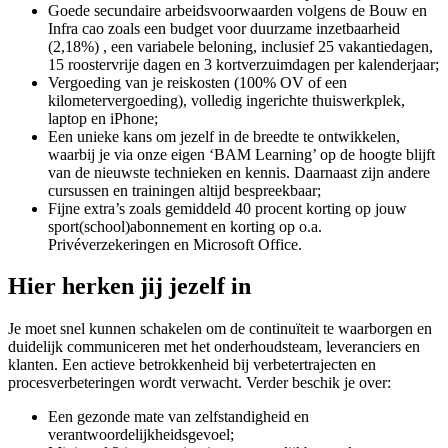
Goede secundaire arbeidsvoorwaarden volgens de Bouw en
Infra cao zoals een budget voor duurzame inzetbaarheid
(2,18%) , een variabele beloning, inclusief 25 vakantiedagen,
15 roostervrije dagen en 3 kortverzuimdagen per kalenderjaar;
Vergoeding van je reiskosten (100% OV of een
kilometervergoeding), volledig ingerichte thuiswerkplek,
laptop en iPhone;
Een unieke kans om jezelf in de breedte te ontwikkelen,
waarbij je via onze eigen ‘BAM Learning’ op de hoogte blijft
van de nieuwste technieken en kennis. Daarnaast zijn andere
cursussen en trainingen altijd bespreekbaar;
Fijne extra’s zoals gemiddeld 40 procent korting op jouw
sport(school)abonnement en korting op o.a.
Privéverzekeringen en Microsoft Office.
Hier herken jij jezelf in
Je moet snel kunnen schakelen om de continuïteit te waarborgen en
duidelijk communiceren met het onderhoudsteam, leveranciers en
klanten. Een actieve betrokkenheid bij verbetertrajecten en
procesverbeteringen wordt verwacht. Verder beschik je over:
Een gezonde mate van zelfstandigheid en
verantwoordelijkheidsgevoel;