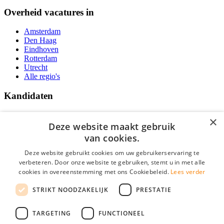
Overheid vacatures in
Amsterdam
Den Haag
Eindhoven
Rotterdam
Utrecht
Alle regio's
Kandidaten
Traineeships
×
Vacatures
Deze website maakt gebruik
F.A.Q.
van cookies.
Over Vacatures Overheid Online
YoungCapital IOS App
Deze website gebruikt cookies om uw gebruikerservaring te
YoungCapital Android App
verbeteren. Door onze website te gebruiken, stemt u in met alle
cookies in overeenstemming met ons Cookiebeleid.
Lees verder
Werkgevers
STRIKT NOODZAKELIJK
PRESTATIE
Hoofdkantoor Hoofddorp
TARGETING
FUNCTIONEEL
Social