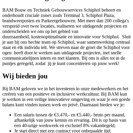
BAM Bouw en Techniek Gebouwservices Schiphol beheert en
onderhoudt cruciale zones zoals Terminal 3, Schiphol Plaza,
brandweerposten en Parkeergebouwen. Met meer dan 200 collega's
verspreid over twee locaties, realiseren we uitdagende projecten en
onderscheiden we ons op het gebied van
duurzaamheid, kostenoptimalisatie en innovatie voor Schiphol. Sluit
je aan bij ons hechte team op Schiphol, waar samenwerking centraal
staat en elk individu telt. We streven naar de groei die Schiphol voor
ogen heeft door te werken aan uitdagende projecten, met snelle
communicatielijnen intern en met klanten. Bij ons is alles tot in de
puntjes geregeld, zodat jij je kunt concentreren op jouw werk!
Wij bieden jou
Bij BAM geloven we in het investeren in onze medewerkers en het
creëren van een positieve en inclusieve werkcultuur. Bij BAM kun
je werken in een veilige innovatieve omgeving en waar je een goede
balans kunt vinden tussen werk en privé. Daarnaast bieden we je:
Een salaris tussen de €3.470,- en €5.440,- bruto per maand,
afhankelijk van jouw kennis en ervaring. Dit is op basis van
een 40-urige werkweek en exclusief 8% vakantiegeld;
Je start direct met een contract voor onbepaalde tijd;