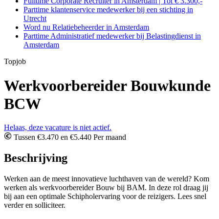
Fulltime Corporate Recruiter in Amsterdam | Tot € 3.300,-
Parttime klantenservice medewerker bij een stichting in
Utrecht
Word nu Relatiebeheerder in Amsterdam
Parttime Administratief medewerker bij Belastingdienst in
Amsterdam
Topjob
Werkvoorbereider Bouwkunde
BCW
Helaas, deze vacature is niet actief.
Tussen €3.470 en €5.440 Per maand
Beschrijving
Werken aan de meest innovatieve luchthaven van de wereld? Kom
werken als werkvoorbereider Bouw bij BAM. In deze rol draag jij
bij aan een optimale Schipholervaring voor de reizigers. Lees snel
verder en solliciteer.