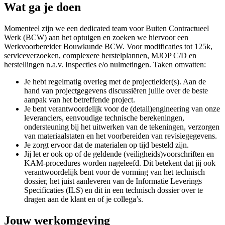
Wat ga je doen
Momenteel zijn we een dedicated team voor Buiten Contractueel
Werk (BCW) aan het optuigen en zoeken we hiervoor een
Werkvoorbereider Bouwkunde BCW. Voor modificaties tot 125k,
serviceverzoeken, complexere herstelplannen, MJOP C/D en
herstellingen n.a.v. Inspecties e/o nulmetingen. Taken omvatten:
Je hebt regelmatig overleg met de projectleider(s). Aan de
hand van projectgegevens discussiëren jullie over de beste
aanpak van het betreffende project.
Je bent verantwoordelijk voor de (detail)engineering van onze
leveranciers, eenvoudige technische berekeningen,
ondersteuning bij het uitwerken van de tekeningen, verzorgen
van materiaalstaten en het voorbereiden van revisiegegevens.
Je zorgt ervoor dat de materialen op tijd besteld zijn.
Jij let er ook op of de geldende (veiligheids)voorschriften en
KAM-procedures worden nageleefd. Dit betekent dat jij ook
verantwoordelijk bent voor de vorming van het technisch
dossier, het juist aanleveren van de Informatie Leverings
Specificaties (ILS) en dit in een technisch dossier over te
dragen aan de klant en of je collega’s.
Jouw werkomgeving