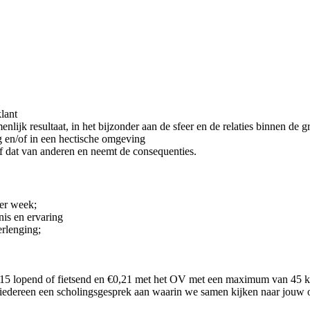
lant
ijk resultaat, in het bijzonder aan de sfeer en de relaties binnen de g
ag en/of in een hectische omgeving
f dat van anderen en neemt de consequenties.
per week;
nis en ervaring
rlenging;
,15 lopend of fietsend en €0,21 met het OV met een maximum van 45 km
 iedereen een scholingsgesprek aan waarin we samen kijken naar jouw 