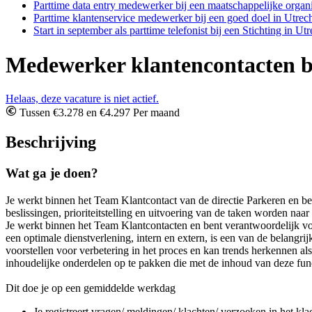
Parttime data entry medewerker bij een maatschappelijke organi
Parttime klantenservice medewerker bij een goed doel in Utrech
Start in september als parttime telefonist bij een Stichting in Utr
Medewerker klantencontacten b
Helaas, deze vacature is niet actief.
Tussen €3.278 en €4.297 Per maand
Beschrijving
Wat ga je doen?
Je werkt binnen het Team Klantcontact van de directie Parkeren en be
beslissingen, prioriteitstelling en uitvoering van de taken worden naa
Je werkt binnen het Team Klantcontacten en bent verantwoordelijk vo
een optimale dienstverlening, intern en extern, is een van de belang
voorstellen voor verbetering in het proces en kan trends herkennen a
inhoudelijke onderdelen op te pakken die met de inhoud van deze fun
Dit doe je op een gemiddelde werkdag
Je registreert vragen/ meldingen/ klachten/ verzoeken in het kl