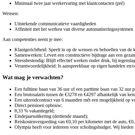
Minimaal twee jaar werkervaring met klantcontacten (pré)
Wensen:
Uitstekende communicatieve vaardigheden
Affiniteit met het werken van diverse automatiseringssystemen
Aan competenties neem je mee:
Klantgerichtheid: Speelt in op de wensen en behoeften van de k
Samenwerken: Levert een constructieve bijdrage aan een gezamenl
Stressbestendig: Blijft effectief werken onder druk, bij tegensl
Verantwoordelijkheid: Is aanspreekbaar op eigen handelen en/o
Wat mag je verwachten?
Een fulltime baan van 36 uur of een parttime baan van 32 uur 
Een brutosalaris tussen de €3278 en €4297 afhankelijk van ken
Een uitzendcontract van 6 maanden mét een mogelijkheid op ve
Direct pensioen opbouw;
8,33 % vakantiegeld;
Eindejaarsuitkering (dertiende maand);
Reiskostenvergoeding van €0,10 per kilometer met de auto, €0
Olympia heeft voor iedereen voor scholingsbudget. Wij bieden