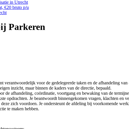
satie in Utrecht
t, €20 bruto p/u
echt
ij Parkeren
nt verantwoordelijk voor de gedelegeerde taken en de afhandeling van 
r eigen inzicht, maar binnen de kaders van de directie, bepaald.
or de afhandeling, coördinatie, voortgang en bewaking van de termijnen
rijkste opdrachten. Je beantwoordt binnengekomen vragen, klachten en 
ls deze zich voordoen. Je ondersteunt de afdeling bij voorkomende wer
ctie te maken hebben.
achtensysteem;