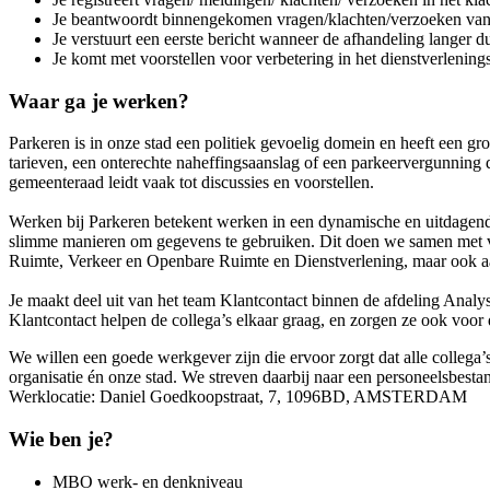
Je beantwoordt binnengekomen vragen/klachten/verzoeken van
Je verstuurt een eerste bericht wanneer de afhandeling langer du
Je komt met voorstellen voor verbetering in het dienstverlenings
Waar ga je werken?
Parkeren is in onze stad een politiek gevoelig domein en heeft een gr
tarieven, een onterechte naheffingsaanslag of een parkeervergunning 
gemeenteraad leidt vaak tot discussies en voorstellen.
Werken bij Parkeren betekent werken in een dynamische en uitdagen
slimme manieren om gegevens te gebruiken. Dit doen we samen met ver
Ruimte, Verkeer en Openbare Ruimte en Dienstverlening, maar ook aa
Je maakt deel uit van het team Klantcontact binnen de afdeling Analys
Klantcontact helpen de collega’s elkaar graag, en zorgen ze ook voo
We willen een goede werkgever zijn die ervoor zorgt dat alle collega’s
organisatie én onze stad. We streven daarbij naar een personeelsbest
Werklocatie: Daniel Goedkoopstraat, 7, 1096BD, AMSTERDAM
Wie ben je?
MBO werk- en denkniveau