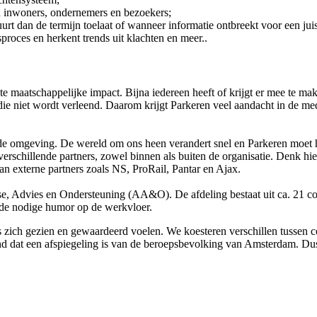
 inwoners, ondernemers en bezoekers;
urt dan de termijn toelaat of wanneer informatie ontbreekt voor een jui
proces en herkent trends uit klachten en meer..
ote maatschappelijke impact. Bijna iedereen heeft of krijgt er mee te ma
die niet wordt verleend. Daarom krijgt Parkeren veel aandacht in de m
de omgeving. De wereld om ons heen verandert snel en Parkeren moet 
schillende partners, zowel binnen als buiten de organisatie. Denk hie
n externe partners zoals NS, ProRail, Pantar en Ajax.
e, Advies en Ondersteuning (AA&O). De afdeling bestaat uit ca. 21 coll
r de nodige humor op de werkvloer.
 zich gezien en gewaardeerd voelen. We koesteren verschillen tussen col
and dat een afspiegeling is van de beroepsbevolking van Amsterdam. Dus