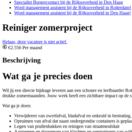
Specialist Burgercontact bij de Rijksoverheid in Den Haag
Word management assistent bij de Rijksoverheid in Rotterdam!
Word management assistent bij de Rijksoverheid in Den Haag!
Reiniger zomerproject
Helaas, deze vacature is niet actief.
€2.556 Per maand
Beschrijving
Wat ga je precies doen
Wil jij een directe bijdrage leveren aan een schoner en leefbaarder 
drukke zomermaanden. Jouw werk heeft een zichtbare impact op de sta
Wat ga je doen:
Verwijderen van zwerfafval, bladafval en onkruid in bestrating
Opruimen van afval dat naast ondergrondse containers is geplaa
Legen van prullenbakken en reinigen van straatmeubilair
Aannemen en doorgeven van klachten en verstoringen van wi