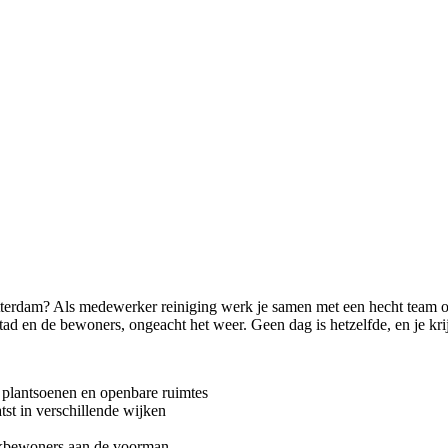
Rotterdam? Als medewerker reiniging werk je samen met een hecht team om
d en de bewoners, ongeacht het weer. Geen dag is hetzelfde, en je kri
, plantsoenen en openbare ruimtes
tst in verschillende wijken
jkbewoners aan de voorman