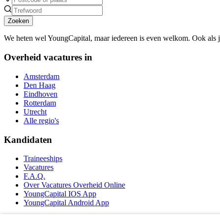
Zoeken
We heten wel YoungCapital, maar iedereen is even welkom. Ook als 
Overheid vacatures in
Amsterdam
Den Haag
Eindhoven
Rotterdam
Utrecht
Alle regio's
Kandidaten
Traineeships
Vacatures
F.A.Q.
Over Vacatures Overheid Online
YoungCapital IOS App
YoungCapital Android App