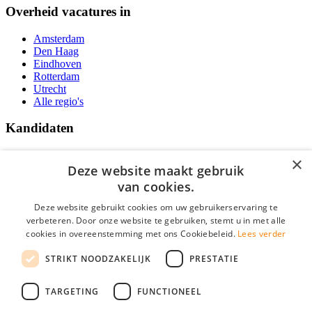
Overheid vacatures in
Amsterdam
Den Haag
Eindhoven
Rotterdam
Utrecht
Alle regio's
Kandidaten
Traineeships
×
Vacatures
Deze website maakt gebruik
F.A.Q.
van cookies.
Over Vacatures Overheid Online
YoungCapital IOS App
Deze website gebruikt cookies om uw gebruikerservaring te
YoungCapital Android App
verbeteren. Door onze website te gebruiken, stemt u in met alle
cookies in overeenstemming met ons Cookiebeleid.
Lees verder
Werkgevers
STRIKT NOODZAKELIJK
PRESTATIE
Hoofdkantoor Hoofddorp
TARGETING
FUNCTIONEEL
Social