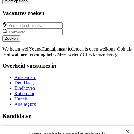
Alert opslaan
Vacatures zoeken
Zoeken
We heten wel YoungCapital, maar iedereen is even welkom. Ook als
je al wat meer ervaring hebt. Meer weten? Check onze FAQ.
Overheid vacatures in
Amsterdam
Den Haag
Eindhoven
Rotterdam
Utrecht
Alle regio's
Kandidaten
Traineeships
×
Vacatures