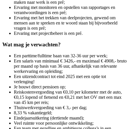
maken naar werk is een pré;
Ervaring met monitoren en opstellen van rapportages en
verantwoordingen is een pré;
Ervaring met het trekken van deelprojecten, gewend om
mensen aan te spreken en te woord staan bij bijvoorbeeld
vragen is een pré;
Ervaring met projectbeheer is een pré.
Wat mag je verwachten?
Een parttime/fulltime baan van 32-36 uur per week;
Een salaris van minimaal € 3426,- en maximaal € 4908,- bruto
per maand op basis van 36 uur, afhankelijk van relevante
werkervaring en opleiding;
Een uitzendcontract tot eind 2025 met een optie tot
verlenging!
Je bouwt direct pensioen op;
Reiskostenvergoeding van €0,10 per kilometer met de auto,
€0,15 lopend of fietsend en €0,21 met het OV met een max
van 45 km per reis;
Thuiswerkvergoeding van € 3,- per dag;
8,33 % vakantiegeld;
Eindejaarsuitkering (dertiende maand);
Veel ruimte voor persoonlijke ontwikkeling;
Een team met gezellige en ambitieuze collega’s in een