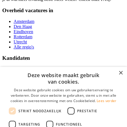
Overheid vacatures in
Amsterdam
Den Haag
Eindhoven
Rotterdam
Utrecht
Alle regio's
Kandidaten
Traineeships
×
Vacatures
Deze website maakt gebruik
F.A.Q.
van cookies.
Over Vacatures Overheid Online
YoungCapital IOS App
Deze website gebruikt cookies om uw gebruikerservaring te
YoungCapital Android App
verbeteren. Door onze website te gebruiken, stemt u in met alle
cookies in overeenstemming met ons Cookiebeleid.
Lees verder
Werkgevers
STRIKT NOODZAKELIJK
PRESTATIE
Hoofdkantoor Hoofddorp
TARGETING
FUNCTIONEEL