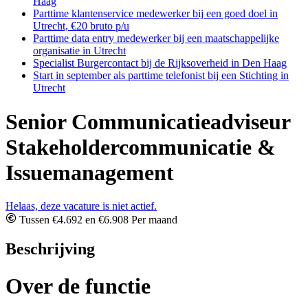
Haag
Parttime klantenservice medewerker bij een goed doel in
Utrecht, €20 bruto p/u
Parttime data entry medewerker bij een maatschappelijke
organisatie in Utrecht
Specialist Burgercontact bij de Rijksoverheid in Den Haag
Start in september als parttime telefonist bij een Stichting in
Utrecht
Senior Communicatieadviseur
Stakeholdercommunicatie &
Issuemanagement
Helaas, deze vacature is niet actief.
Tussen €4.692 en €6.908 Per maand
Beschrijving
Over de functie