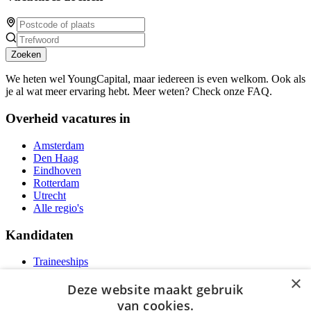
Zoeken
We heten wel YoungCapital, maar iedereen is even welkom. Ook als
je al wat meer ervaring hebt. Meer weten? Check onze FAQ.
Overheid vacatures in
Amsterdam
Den Haag
Eindhoven
Rotterdam
Utrecht
Alle regio's
Kandidaten
Traineeships
Vacatures
×
F.A.Q.
Deze website maakt gebruik
Over Vacatures Overheid Online
van cookies.