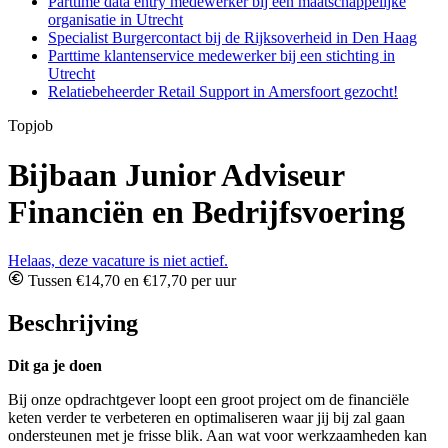
Parttime data entry medewerker bij een maatschappelijke
organisatie in Utrecht
Specialist Burgercontact bij de Rijksoverheid in Den Haag
Parttime klantenservice medewerker bij een stichting in
Utrecht
Relatiebeheerder Retail Support in Amersfoort gezocht!
Topjob
Bijbaan Junior Adviseur
Financiën en Bedrijfsvoering
Helaas, deze vacature is niet actief.
Tussen €14,70 en €17,70 per uur
Beschrijving
Dit ga je doen
Bij onze opdrachtgever loopt een groot project om de financiële
keten verder te verbeteren en optimaliseren waar jij bij zal gaan
ondersteunen met je frisse blik. Aan wat voor werkzaamheden kan