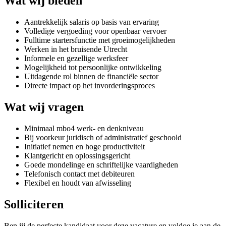
Wat wij bieden
Aantrekkelijk salaris op basis van ervaring
Volledige vergoeding voor openbaar vervoer
Fulltime startersfunctie met groeimogelijkheden
Werken in het bruisende Utrecht
Informele en gezellige werksfeer
Mogelijkheid tot persoonlijke ontwikkeling
Uitdagende rol binnen de financiële sector
Directe impact op het invorderingsproces
Wat wij vragen
Minimaal mbo4 werk- en denkniveau
Bij voorkeur juridisch of administratief geschoold
Initiatief nemen en hoge productiviteit
Klantgericht en oplossingsgericht
Goede mondelinge en schriftelijke vaardigheden
Telefonisch contact met debiteuren
Flexibel en houdt van afwisseling
Solliciteren
Ben jij de perfecte kandidaat voor deze vacature en voldoe je aan de