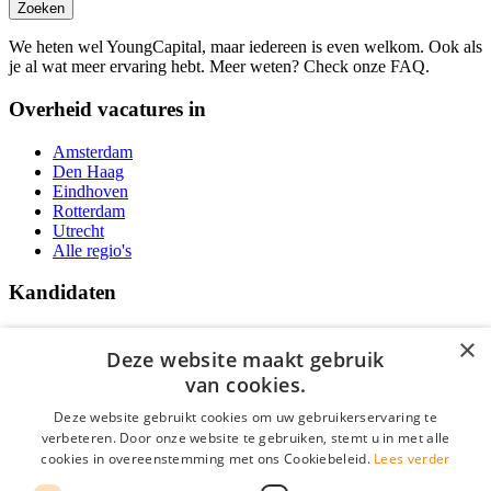
Zoeken
We heten wel YoungCapital, maar iedereen is even welkom. Ook als
je al wat meer ervaring hebt. Meer weten? Check onze FAQ.
Overheid vacatures in
Amsterdam
Den Haag
Eindhoven
Rotterdam
Utrecht
Alle regio's
Kandidaten
Traineeships
×
Vacatures
Deze website maakt gebruik
F.A.Q.
van cookies.
Over Vacatures Overheid Online
YoungCapital IOS App
Deze website gebruikt cookies om uw gebruikerservaring te
YoungCapital Android App
verbeteren. Door onze website te gebruiken, stemt u in met alle
cookies in overeenstemming met ons Cookiebeleid.
Lees verder
Werkgevers