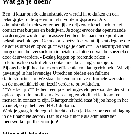
Wat ga je doen?
Ben jij klaar om de administratieve wereld in te duiken en een
belangrijke rol te spelen in het invorderingsproces? Als
administratief medewerker ben jij de drijvende kracht achter het
contact met burgers en bedrijven. Je zorgt ervoor dat openstaande
vorderingen worden geïncasseerd en bent het aanspreekpunt voor
belastingschuldigen. Geen dag is hetzelfde, want jij bent degene die
de acties uitzet en opvolgt!**Wat ga je doen?** - Aanschrijven van
burgers met het verzoek om te betalen. - Initiëren van huisbezoeken
door deurwaarders. - Beslag leggen op roerende zaken. -
Telefonisch en schriftelijk contact met belastingschuldigen.
Bij ons bedrijf draait alles om efficiëntie en klantgerichtheid. Wij zijn
gevestigd in het levendige Utrecht en bieden een fulltime
startersfunctie aan. We staan bekend om onze informele werksfeer
en de mogelijkheid om jezelf verder te ontwikkelen.
**Wie ben jij?** Je bent een positief ingesteld persoon die denkt in
oplossingen. Je houdt van afwisseling en vindt het leuk om met
mensen in contact te zijn. Klantgerichtheid staat bij jou hoog in het
vaandel, en je hebt een HBO-diploma.
Werk je graag in de regio Utrecht en ben je klaar voor een uitdaging
in de financiële sector? Dan is deze functie als administratief
medewerker perfect voor jou!