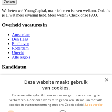
Zoeken
We heten wel YoungCapital, maar iedereen is even welkom. Ook als
je al wat meer ervaring hebt. Meer weten? Check onze FAQ.
Overheid vacatures in
Amsterdam
Den Haag
Eindhoven
Rotterdam
Utrecht
Alle regio's
Kandidaten
Traineeships
×
Vacatures
Deze website maakt gebruik
F.A.Q.
van cookies.
Over Vacatures Overheid Online
YoungCapital IOS App
Deze website gebruikt cookies om uw gebruikerservaring te
YoungCapital Android App
verbeteren. Door onze website te gebruiken, stemt u in met alle
cookies in overeenstemming met ons Cookiebeleid.
Lees verder
Werkgevers