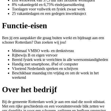
Een werkweek van 37,5 uur met flexibele werktijden
8% vakantiegeld en 6,75% eindejaarsuitkering
Toeslagen voor vuilwerk en fysiek zwaar werk
25 vakantiedagen en een gedegen inwerktraject
Functie-eisen
Ben jij een aanpakker die graag buiten werkt en bijdraagt aan een
schoner Rotterdam? Dan zoeken wij jou!
Minimaal VMBO werk- en denkniveau
Rijbewijs B en eigen vervoer
Bereid fysiek werk te verrichten in alle weersomstandigheden
Handig met smartphone, iPad of computer
Vloeiend Nederlands spreken en schrijven
Beschikbaar maandag t/m vrijdag en om de week in het
weekend
Over het bedrijf
Bij de gemeente Rotterdam werk je aan een stad die nooit stilstaat.
Met een rijke geschiedenis en een vooruitstrevende blik zetten we
ons dagelijks in voor een schonere, veiligere en leefbare omgeving