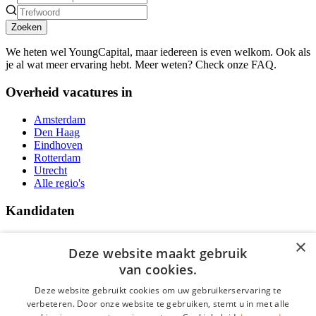
Zoeken
We heten wel YoungCapital, maar iedereen is even welkom. Ook als
je al wat meer ervaring hebt. Meer weten? Check onze FAQ.
Overheid vacatures in
Amsterdam
Den Haag
Eindhoven
Rotterdam
Utrecht
Alle regio's
Kandidaten
Traineeships
×
Vacatures
Deze website maakt gebruik
F.A.Q.
van cookies.
Over Vacatures Overheid Online
YoungCapital IOS App
Deze website gebruikt cookies om uw gebruikerservaring te
YoungCapital Android App
verbeteren. Door onze website te gebruiken, stemt u in met alle