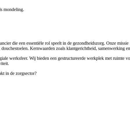
ls mondeling.
cier die een essentiële rol speelt in de gezondheidszorg. Onze missie
n douchestoelen. Kernwaarden zoals klantgerichtheid, samenwerking en r
egiale werksfeer. Wij bieden een gestructureerde werkplek met ruimte v
teit.
akt in de zorgsector?