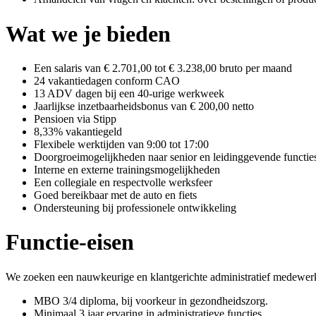
Wat we je bieden
Een salaris van € 2.701,00 tot € 3.238,00 bruto per maand
24 vakantiedagen conform CAO
13 ADV dagen bij een 40-urige werkweek
Jaarlijkse inzetbaarheidsbonus van € 200,00 netto
Pensioen via Stipp
8,33% vakantiegeld
Flexibele werktijden van 9:00 tot 17:00
Doorgroeimogelijkheden naar senior en leidinggevende functie
Interne en externe trainingsmogelijkheden
Een collegiale en respectvolle werksfeer
Goed bereikbaar met de auto en fiets
Ondersteuning bij professionele ontwikkeling
Functie-eisen
We zoeken een nauwkeurige en klantgerichte administratief medewerk
MBO 3/4 diploma, bij voorkeur in gezondheidszorg.
Minimaal 3 jaar ervaring in administratieve functies.