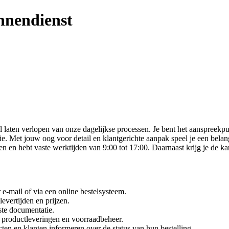
nnendienst
 laten verlopen van onze dagelijkse processen. Je bent het aanspreekpun
ie. Met jouw oog voor detail en klantgerichte aanpak speel je een belan
n en hebt vaste werktijden van 9:00 tot 17:00. Daarnaast krijg je de kan
e-mail of via een online bestelsysteem.
evertijden en prijzen.
ste documentatie.
 productleveringen en voorraadbeheer.
ten en klanten informeren over de status van hun bestelling.